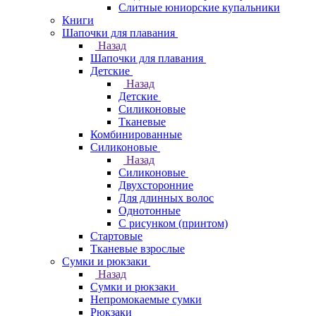
Слитные юниорские купальники
Книги
Шапочки для плавания
Назад
Шапочки для плавания
Детские
Назад
Детские
Силиконовые
Тканевые
Комбинированные
Силиконовые
Назад
Силиконовые
Двухсторонние
Для длинных волос
Однотонные
С рисунком (принтом)
Стартовые
Тканевые взрослые
Сумки и рюкзаки
Назад
Сумки и рюкзаки
Непромокаемые сумки
Рюкзаки