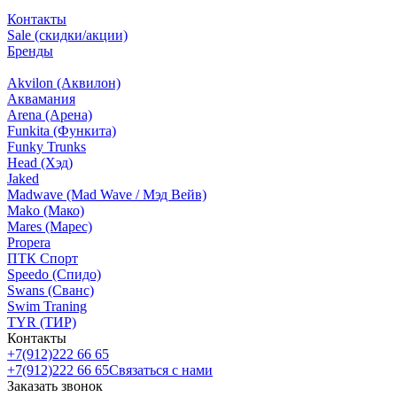
Контакты
Sale (скидки/акции)
Бренды
Akvilon (Аквилон)
Аквамания
Arena (Арена)
Funkita (Функита)
Funky Trunks
Head (Хэд)
Jaked
Madwave (Mad Wave / Мэд Вейв)
Mako (Мако)
Mares (Марес)
Propera
ПТК Спорт
Speedo (Спидо)
Swans (Сванс)
Swim Traning
TYR (ТИР)
Контакты
+7(912)222 66 65
+7(912)222 66 65
Связаться с нами
Заказать звонок