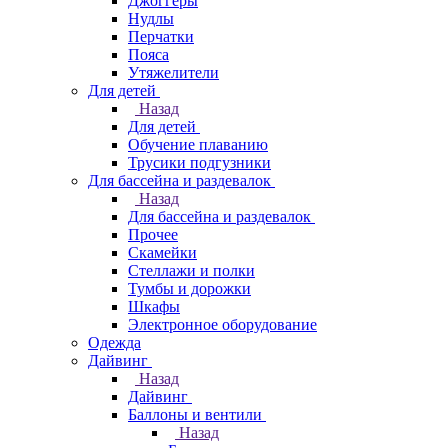
Джоггеры
Нудлы
Перчатки
Пояса
Утяжелители
Для детей
Назад
Для детей
Обучение плаванию
Трусики подгузники
Для бассейна и раздевалок
Назад
Для бассейна и раздевалок
Прочее
Скамейки
Стеллажи и полки
Тумбы и дорожки
Шкафы
Электронное оборудование
Одежда
Дайвинг
Назад
Дайвинг
Баллоны и вентили
Назад