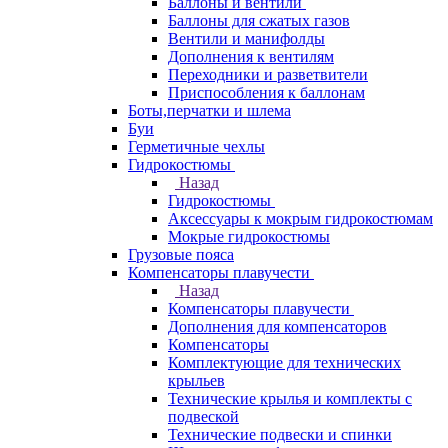
Баллоны и вентили
Баллоны для сжатых газов
Вентили и манифолды
Дополнения к вентилям
Переходники и разветвители
Приспособления к баллонам
Боты,перчатки и шлема
Буи
Герметичные чехлы
Гидрокостюмы
Назад
Гидрокостюмы
Аксессуары к мокрым гидрокостюмам
Мокрые гидрокостюмы
Грузовые пояса
Компенсаторы плавучести
Назад
Компенсаторы плавучести
Дополнения для компенсаторов
Компенсаторы
Комплектующие для технических
крыльев
Технические крылья и комплекты с
подвеской
Технические подвески и спинки