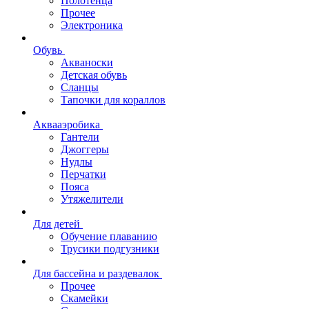
Полотенца
Прочее
Электроника
Обувь
Акваноски
Детская обувь
Сланцы
Тапочки для кораллов
Аквааэробика
Гантели
Джоггеры
Нудлы
Перчатки
Пояса
Утяжелители
Для детей
Обучение плаванию
Трусики подгузники
Для бассейна и раздевалок
Прочее
Скамейки