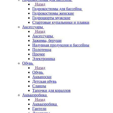
Назад
Гидрокостюмы для бассейна
Гидрокостюмы женские
Гидрошорты мужские
Стартовые купальники и плавки
Аксессуары
Назад
Аксессуары
Зажимы, беруши
Надувная продукция и бассейны
Полотенца
Прочее
Электроника
Обувь
Назад
Обувь
Акваноски
Детская обувь
Сланцы
Тапочки для кораллов
Аквааэробика
Назад
Аквааэробика
Гантели