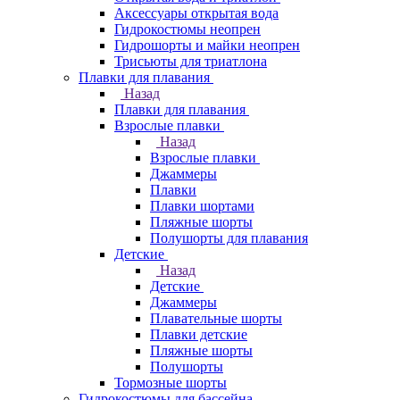
Аксессуары открытая вода
Гидрокостюмы неопрен
Гидрошорты и майки неопрен
Трисьюты для триатлона
Плавки для плавания
Назад
Плавки для плавания
Взрослые плавки
Назад
Взрослые плавки
Джаммеры
Плавки
Плавки шортами
Пляжные шорты
Полушорты для плавания
Детские
Назад
Детские
Джаммеры
Плавательные шорты
Плавки детские
Пляжные шорты
Полушорты
Тормозные шорты
Гидрокостюмы для бассейна