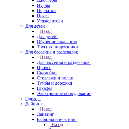
Джоггеры
Нудлы
Перчатки
Пояса
Утяжелители
Для детей
Назад
Для детей
Обучение плаванию
Трусики подгузники
Для бассейна и раздевалок
Назад
Для бассейна и раздевалок
Прочее
Скамейки
Стеллажи и полки
Тумбы и дорожки
Шкафы
Электронное оборудование
Одежда
Дайвинг
Назад
Дайвинг
Баллоны и вентили
Назад