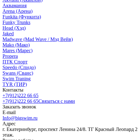
Аквамания
Arena (Арена)
Funkita (Функита)
Funky Trunks
Head (Хэд)
Jaked
Madwave (Mad Wave / Мэд Вейв)
Mako (Мако)
Mares (Марес)
Propera
ПТК Спорт
Speedo (Спидо)
Swans (Сванс)
Swim Traning
TYR (ТИР)
Контакты
+7(912)222 66 65
+7(912)222 66 65
Связаться с нами
Заказать звонок
E-mail
Info@bigswim.ru
Адрес
г. Екатеринбург, проспект Ленина 24/8. ТГ Красный Леопард 2
этаж.