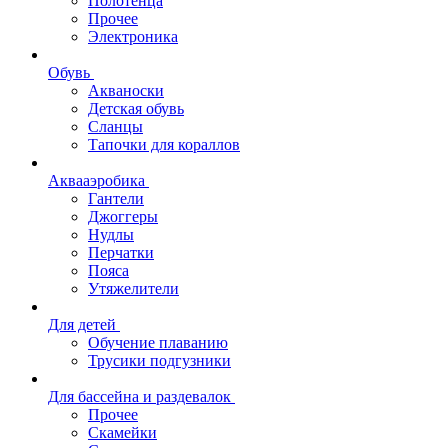
Полотенца
Прочее
Электроника
Обувь
Акваноски
Детская обувь
Сланцы
Тапочки для кораллов
Аквааэробика
Гантели
Джоггеры
Нудлы
Перчатки
Пояса
Утяжелители
Для детей
Обучение плаванию
Трусики подгузники
Для бассейна и раздевалок
Прочее
Скамейки