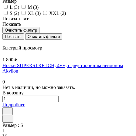
Размер
L (
3
)
M (
3
)
S (
2
)
XL (
3
)
XXL (
2
)
Показать все
Показать
Очистить фильтр
Очистить фильтр
Быстрый просмотр
1 890 ₽
Носки SUPERSTRETCH, 4мм, с двусторонним нейлоном
Akvilon
0
Нет в наличии, но можно заказать.
В корзину
Подробнее
Размер :
S
L