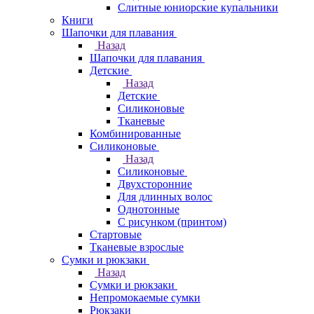
Слитные юниорские купальники
Книги
Шапочки для плавания
Назад
Шапочки для плавания
Детские
Назад
Детские
Силиконовые
Тканевые
Комбинированные
Силиконовые
Назад
Силиконовые
Двухсторонние
Для длинных волос
Однотонные
С рисунком (принтом)
Стартовые
Тканевые взрослые
Сумки и рюкзаки
Назад
Сумки и рюкзаки
Непромокаемые сумки
Рюкзаки