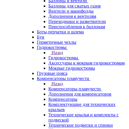
Баллоны и вентили
Баллоны для сжатых газов
Вентили и манифолды
Дополнения к вентилям
Переходники и разветвители
Приспособления к баллонам
Боты,перчатки и шлема
Буи
Герметичные чехлы
Гидрокостюмы
Назад
Гидрокостюмы
Аксессуары к мокрым гидрокостюмам
Мокрые гидрокостюмы
Грузовые пояса
Компенсаторы плавучести
Назад
Компенсаторы плавучести
Дополнения для компенсаторов
Компенсаторы
Комплектующие для технических
крыльев
Технические крылья и комплекты с
подвеской
Технические подвески и спинки