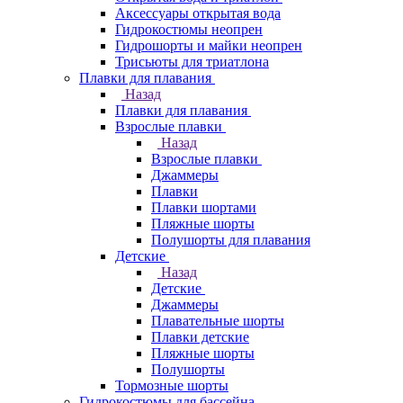
Аксессуары открытая вода
Гидрокостюмы неопрен
Гидрошорты и майки неопрен
Трисьюты для триатлона
Плавки для плавания
Назад
Плавки для плавания
Взрослые плавки
Назад
Взрослые плавки
Джаммеры
Плавки
Плавки шортами
Пляжные шорты
Полушорты для плавания
Детские
Назад
Детские
Джаммеры
Плавательные шорты
Плавки детские
Пляжные шорты
Полушорты
Тормозные шорты
Гидрокостюмы для бассейна