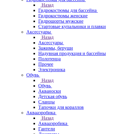
Назад
Гидрокостюмы для бассейна
Гидрокостюмы женские
Гидрошорты мужские
Стартовые купальники и плавки
Аксессуары
Назад
Аксессуары
Зажимы, беруши
Надувная продукция и бассейны
Полотенца
Прочее
Электроника
Обувь
Назад
Обувь
Акваноски
Детская обувь
Сланцы
Тапочки для кораллов
Аквааэробика
Назад
Аквааэробика
Гантели