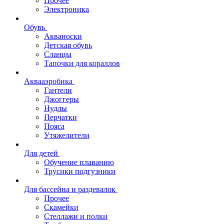
Прочее
Электроника
Обувь
Акваноски
Детская обувь
Сланцы
Тапочки для кораллов
Аквааэробика
Гантели
Джоггеры
Нудлы
Перчатки
Пояса
Утяжелители
Для детей
Обучение плаванию
Трусики подгузники
Для бассейна и раздевалок
Прочее
Скамейки
Стеллажи и полки