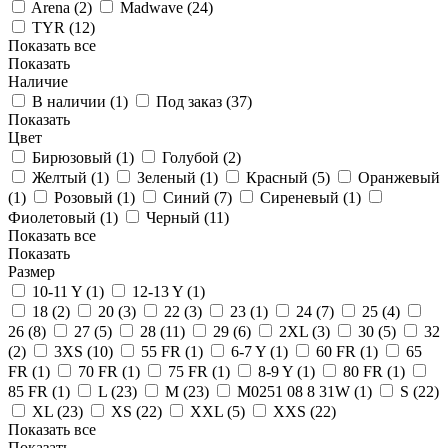
Arena (
2
)
Madwave (
24
)
TYR (
12
)
Показать все
Показать
Наличие
В наличии (
1
)
Под заказ (
37
)
Показать
Цвет
Бирюзовый (
1
)
Голубой (
2
)
Желтый (
1
)
Зеленый (
1
)
Красный (
5
)
Оранжевый
(
1
)
Розовый (
1
)
Синий (
7
)
Сиреневый (
1
)
Фиолетовый (
1
)
Черный (
11
)
Показать все
Показать
Размер
10-11 Y (
1
)
12-13 Y (
1
)
18 (
2
)
20 (
3
)
22 (
3
)
23 (
1
)
24 (
7
)
25 (
4
)
26 (
8
)
27 (
5
)
28 (
11
)
29 (
6
)
2XL (
3
)
30 (
5
)
32
(
2
)
3XS (
10
)
55 FR (
1
)
6-7 Y (
1
)
60 FR (
1
)
65
FR (
1
)
70 FR (
1
)
75 FR (
1
)
8-9 Y (
1
)
80 FR (
1
)
85 FR (
1
)
L (
23
)
M (
23
)
M0251 08 8 31W (
1
)
S (
22
)
XL (
23
)
XS (
22
)
XXL (
5
)
XXS (
22
)
Показать все
Показать