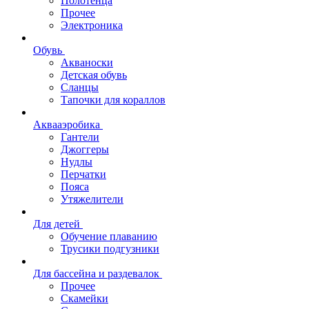
Полотенца
Прочее
Электроника
Обувь
Акваноски
Детская обувь
Сланцы
Тапочки для кораллов
Аквааэробика
Гантели
Джоггеры
Нудлы
Перчатки
Пояса
Утяжелители
Для детей
Обучение плаванию
Трусики подгузники
Для бассейна и раздевалок
Прочее
Скамейки