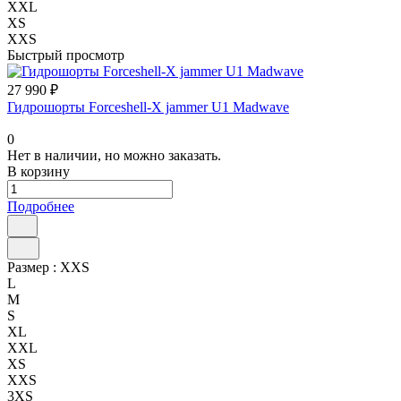
XXL
XS
XXS
Быстрый просмотр
27 990 ₽
Гидрошорты Forceshell-X jammer U1 Madwave
0
Нет в наличии, но можно заказать.
В корзину
Подробнее
Размер :
XXS
L
M
S
XL
XXL
XS
XXS
3XS