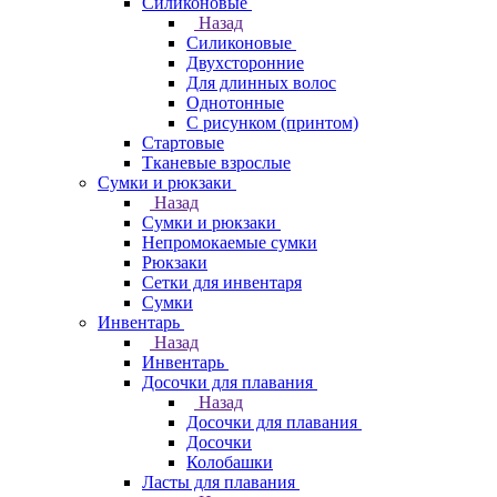
Силиконовые
Назад
Силиконовые
Двухсторонние
Для длинных волос
Однотонные
С рисунком (принтом)
Стартовые
Тканевые взрослые
Сумки и рюкзаки
Назад
Сумки и рюкзаки
Непромокаемые сумки
Рюкзаки
Сетки для инвентаря
Сумки
Инвентарь
Назад
Инвентарь
Досочки для плавания
Назад
Досочки для плавания
Досочки
Колобашки
Ласты для плавания