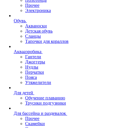
Полотенца
Прочее
Электроника
Обувь
Акваноски
Детская обувь
Сланцы
Тапочки для кораллов
Аквааэробика
Гантели
Джоггеры
Нудлы
Перчатки
Пояса
Утяжелители
Для детей
Обучение плаванию
Трусики подгузники
Для бассейна и раздевалок
Прочее
Скамейки