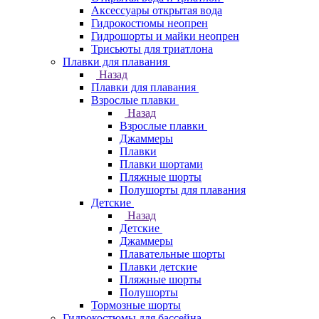
Аксессуары открытая вода
Гидрокостюмы неопрен
Гидрошорты и майки неопрен
Трисьюты для триатлона
Плавки для плавания
Назад
Плавки для плавания
Взрослые плавки
Назад
Взрослые плавки
Джаммеры
Плавки
Плавки шортами
Пляжные шорты
Полушорты для плавания
Детские
Назад
Детские
Джаммеры
Плавательные шорты
Плавки детские
Пляжные шорты
Полушорты
Тормозные шорты
Гидрокостюмы для бассейна