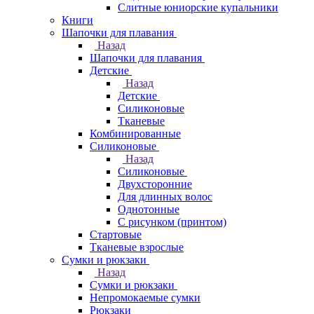
Слитные юниорские купальники
Книги
Шапочки для плавания
Назад
Шапочки для плавания
Детские
Назад
Детские
Силиконовые
Тканевые
Комбинированные
Силиконовые
Назад
Силиконовые
Двухсторонние
Для длинных волос
Однотонные
С рисунком (принтом)
Стартовые
Тканевые взрослые
Сумки и рюкзаки
Назад
Сумки и рюкзаки
Непромокаемые сумки
Рюкзаки