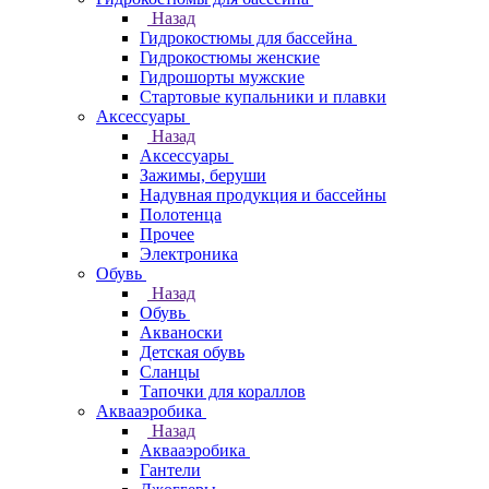
Назад
Гидрокостюмы для бассейна
Гидрокостюмы женские
Гидрошорты мужские
Стартовые купальники и плавки
Аксессуары
Назад
Аксессуары
Зажимы, беруши
Надувная продукция и бассейны
Полотенца
Прочее
Электроника
Обувь
Назад
Обувь
Акваноски
Детская обувь
Сланцы
Тапочки для кораллов
Аквааэробика
Назад
Аквааэробика
Гантели