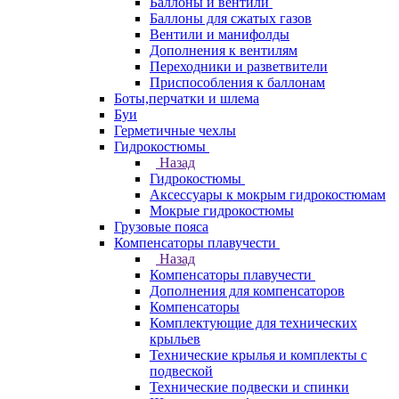
Баллоны и вентили
Баллоны для сжатых газов
Вентили и манифолды
Дополнения к вентилям
Переходники и разветвители
Приспособления к баллонам
Боты,перчатки и шлема
Буи
Герметичные чехлы
Гидрокостюмы
Назад
Гидрокостюмы
Аксессуары к мокрым гидрокостюмам
Мокрые гидрокостюмы
Грузовые пояса
Компенсаторы плавучести
Назад
Компенсаторы плавучести
Дополнения для компенсаторов
Компенсаторы
Комплектующие для технических
крыльев
Технические крылья и комплекты с
подвеской
Технические подвески и спинки