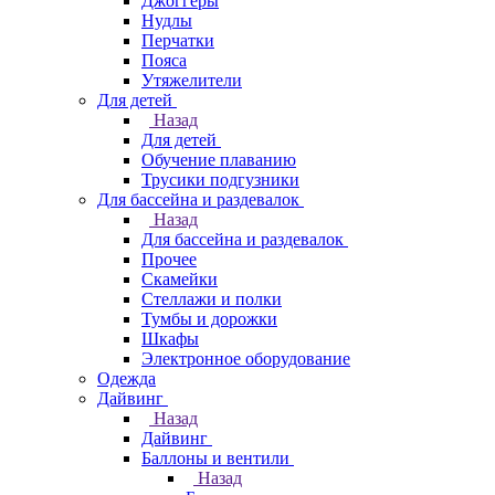
Джоггеры
Нудлы
Перчатки
Пояса
Утяжелители
Для детей
Назад
Для детей
Обучение плаванию
Трусики подгузники
Для бассейна и раздевалок
Назад
Для бассейна и раздевалок
Прочее
Скамейки
Стеллажи и полки
Тумбы и дорожки
Шкафы
Электронное оборудование
Одежда
Дайвинг
Назад
Дайвинг
Баллоны и вентили
Назад