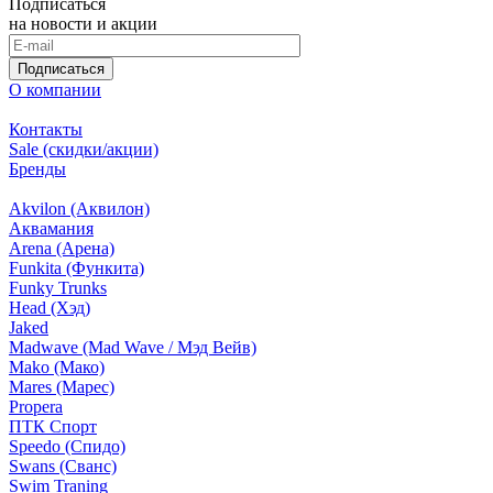
Подписаться
на новости и акции
Подписаться
О компании
Контакты
Sale (скидки/акции)
Бренды
Akvilon (Аквилон)
Аквамания
Arena (Арена)
Funkita (Функита)
Funky Trunks
Head (Хэд)
Jaked
Madwave (Mad Wave / Мэд Вейв)
Mako (Мако)
Mares (Марес)
Propera
ПТК Спорт
Speedo (Спидо)
Swans (Сванс)
Swim Traning