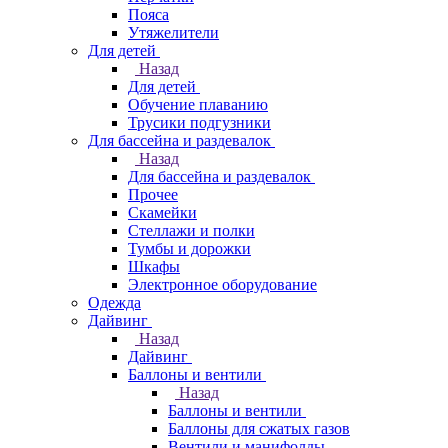
Пояса
Утяжелители
Для детей
Назад
Для детей
Обучение плаванию
Трусики подгузники
Для бассейна и раздевалок
Назад
Для бассейна и раздевалок
Прочее
Скамейки
Стеллажи и полки
Тумбы и дорожки
Шкафы
Электронное оборудование
Одежда
Дайвинг
Назад
Дайвинг
Баллоны и вентили
Назад
Баллоны и вентили
Баллоны для сжатых газов
Вентили и манифолды