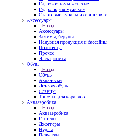
Гидрокостюмы женские
Гидрошорты мужские
Стартовые купальники и плавки
Аксессуары
Назад
Аксессуары
Зажимы, беруши
Надувная продукция и бассейны
Полотенца
Прочее
Электроника
Обувь
Назад
Обувь
Акваноски
Детская обувь
Сланцы
Тапочки для кораллов
Аквааэробика
Назад
Аквааэробика
Гантели
Джоггеры
Нудлы
Перчатки