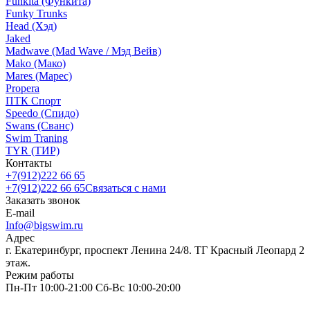
Funkita (Функита)
Funky Trunks
Head (Хэд)
Jaked
Madwave (Mad Wave / Мэд Вейв)
Mako (Мако)
Mares (Марес)
Propera
ПТК Спорт
Speedo (Спидо)
Swans (Сванс)
Swim Traning
TYR (ТИР)
Контакты
+7(912)222 66 65
+7(912)222 66 65
Связаться с нами
Заказать звонок
E-mail
Info@bigswim.ru
Адрес
г. Екатеринбург, проспект Ленина 24/8. ТГ Красный Леопард 2
этаж.
Режим работы
Пн-Пт 10:00-21:00 Сб-Вс 10:00-20:00