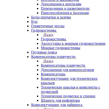
Дополнения к вентилям
Переходники и разветвители
Приспособления к баллонам
Боты,перчатки и шлема
Буи
Герметичные чехлы
Гидрокостюмы
Назад
Гидрокостюмы
Аксессуары к мокрым гидрокостюмам
Мокрые гидрокостюмы
Грузовые пояса
Компенсаторы плавучести
Назад
Компенсаторы плавучести
Дополнения для компенсаторов
Компенсаторы
Комплектующие для технических
крыльев
Технические крылья и комплекты с
подвеской
Технические подвески и спинки
Шланги для инфлятора
Комплектующие для дайвинга