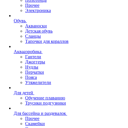
Полотенца
Прочее
Электроника
Обувь
Акваноски
Детская обувь
Сланцы
Тапочки для кораллов
Аквааэробика
Гантели
Джоггеры
Нудлы
Перчатки
Пояса
Утяжелители
Для детей
Обучение плаванию
Трусики подгузники
Для бассейна и раздевалок
Прочее
Скамейки