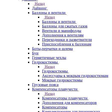
Назад
Дайвинг
Баллоны и вентили
Назад
Баллоны и вентили
Баллоны для сжатых газов
Вентили и манифолды
Дополнения к вентилям
Переходники и разветвители
Приспособления к баллонам
Боты,перчатки и шлема
Буи
Герметичные чехлы
Гидрокостюмы
Назад
Гидрокостюмы
Аксессуары к мокрым гидрокостюмам
Мокрые гидрокостюмы
Грузовые пояса
Компенсаторы плавучести
Назад
Компенсаторы плавучести
Дополнения для компенсаторов
Компенсаторы
Комплектующие для технических