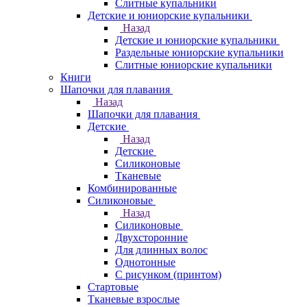
Слитные купальники
Детские и юниорские купальники
Назад
Детские и юниорские купальники
Раздельные юниорские купальники
Слитные юниорские купальники
Книги
Шапочки для плавания
Назад
Шапочки для плавания
Детские
Назад
Детские
Силиконовые
Тканевые
Комбинированные
Силиконовые
Назад
Силиконовые
Двухсторонние
Для длинных волос
Однотонные
С рисунком (принтом)
Стартовые
Тканевые взрослые