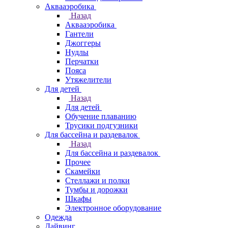
Аквааэробика
Назад
Аквааэробика
Гантели
Джоггеры
Нудлы
Перчатки
Пояса
Утяжелители
Для детей
Назад
Для детей
Обучение плаванию
Трусики подгузники
Для бассейна и раздевалок
Назад
Для бассейна и раздевалок
Прочее
Скамейки
Стеллажи и полки
Тумбы и дорожки
Шкафы
Электронное оборудование
Одежда
Дайвинг