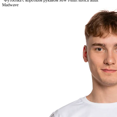
Футболка с коротким рукавом MW t-shirt stretch adult
Madwave