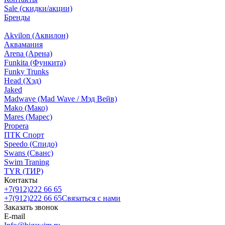
Sale (скидки/акции)
Бренды
Akvilon (Аквилон)
Аквамания
Arena (Арена)
Funkita (Функита)
Funky Trunks
Head (Хэд)
Jaked
Madwave (Mad Wave / Мэд Вейв)
Mako (Мако)
Mares (Марес)
Propera
ПТК Спорт
Speedo (Спидо)
Swans (Сванс)
Swim Traning
TYR (ТИР)
Контакты
+7(912)222 66 65
+7(912)222 66 65
Связаться с нами
Заказать звонок
E-mail