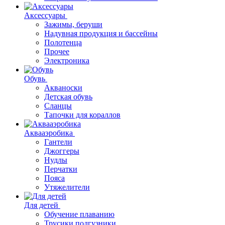
Аксессуары
Зажимы, беруши
Надувная продукция и бассейны
Полотенца
Прочее
Электроника
Обувь
Акваноски
Детская обувь
Сланцы
Тапочки для кораллов
Аквааэробика
Гантели
Джоггеры
Нудлы
Перчатки
Пояса
Утяжелители
Для детей
Обучение плаванию
Трусики подгузники