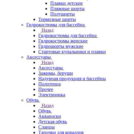
Плавки детские
Пляжные шорты
Полушорты
Тормозные шорты
Гидрокостюмы для бассейна
Назад
Гидрокостюмы для бассейна
Гидрокостюмы женские
Гидрошорты мужские
Стартовые купальники и плавки
Аксессуары
Назад
Аксессуары
Зажимы, беруши
Надувная продукция и бассейны
Полотенца
Прочее
Электроника
Обувь
Назад
Обувь
Акваноски
Детская обувь
Сланцы
Тапочки для кораллов