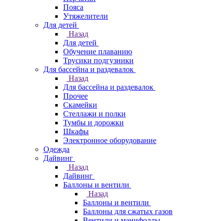
Пояса
Утяжелители
Для детей
Назад
Для детей
Обучение плаванию
Трусики подгузники
Для бассейна и раздевалок
Назад
Для бассейна и раздевалок
Прочее
Скамейки
Стеллажи и полки
Тумбы и дорожки
Шкафы
Электронное оборудование
Одежда
Дайвинг
Назад
Дайвинг
Баллоны и вентили
Назад
Баллоны и вентили
Баллоны для сжатых газов
Вентили и манифолды