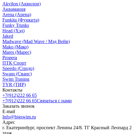
Akvilon (Аквилон)
Аквамания
Arena (Арена)
Funkita (Функита)
Funky Trunks
Head (Хэд)
Jaked
Madwave (Mad Wave / Мэд Вейв)
Mako (Мако)
Mares (Марес)
Propera
ПТК Спорт
Speedo (Спидо)
Swans (Сванс)
Swim Traning
TYR (ТИР)
Контакты
+7(912)222 66 65
+7(912)222 66 65
Связаться с нами
Заказать звонок
E-mail
Info@bigswim.ru
Адрес
г. Екатеринбург, проспект Ленина 24/8. ТГ Красный Леопард 2
этаж.