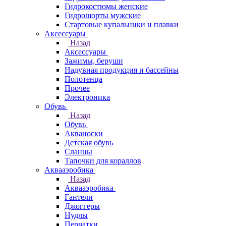
Гидрокостюмы женские
Гидрошорты мужские
Стартовые купальники и плавки
Аксессуары
Назад
Аксессуары
Зажимы, беруши
Надувная продукция и бассейны
Полотенца
Прочее
Электроника
Обувь
Назад
Обувь
Акваноски
Детская обувь
Сланцы
Тапочки для кораллов
Аквааэробика
Назад
Аквааэробика
Гантели
Джоггеры
Нудлы
Перчатки