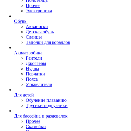
Полотенца
Прочее
Электроника
Обувь
Акваноски
Детская обувь
Сланцы
Тапочки для кораллов
Аквааэробика
Гантели
Джоггеры
Нудлы
Перчатки
Пояса
Утяжелители
Для детей
Обучение плаванию
Трусики подгузники
Для бассейна и раздевалок
Прочее
Скамейки