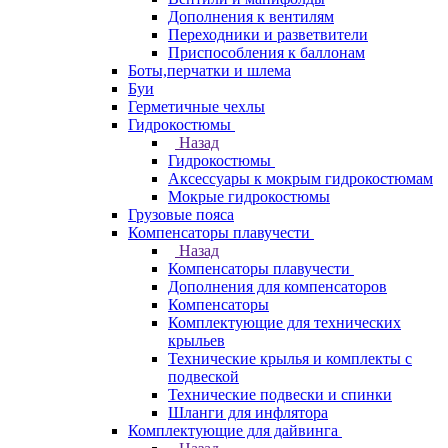
Дополнения к вентилям
Переходники и разветвители
Приспособления к баллонам
Боты,перчатки и шлема
Буи
Герметичные чехлы
Гидрокостюмы
Назад
Гидрокостюмы
Аксессуары к мокрым гидрокостюмам
Мокрые гидрокостюмы
Грузовые пояса
Компенсаторы плавучести
Назад
Компенсаторы плавучести
Дополнения для компенсаторов
Компенсаторы
Комплектующие для технических
крыльев
Технические крылья и комплекты с
подвеской
Технические подвески и спинки
Шланги для инфлятора
Комплектующие для дайвинга