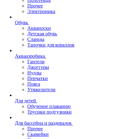
Полотенца
Прочее
Электроника
Обувь
Акваноски
Детская обувь
Сланцы
Тапочки для кораллов
Аквааэробика
Гантели
Джоггеры
Нудлы
Перчатки
Пояса
Утяжелители
Для детей
Обучение плаванию
Трусики подгузники
Для бассейна и раздевалок
Прочее
Скамейки