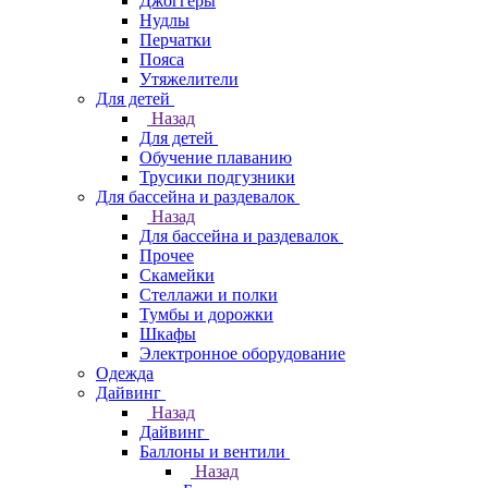
Джоггеры
Нудлы
Перчатки
Пояса
Утяжелители
Для детей
Назад
Для детей
Обучение плаванию
Трусики подгузники
Для бассейна и раздевалок
Назад
Для бассейна и раздевалок
Прочее
Скамейки
Стеллажи и полки
Тумбы и дорожки
Шкафы
Электронное оборудование
Одежда
Дайвинг
Назад
Дайвинг
Баллоны и вентили
Назад