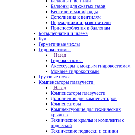
Баллоны и вентили
Баллоны для сжатых газов
Вентили и манифолды
Дополнения к вентилям
Переходники и разветвители
Приспособления к баллонам
Боты,перчатки и шлема
Буи
Герметичные чехлы
Гидрокостюмы
Назад
Гидрокостюмы
Аксессуары к мокрым гидрокостюмам
Мокрые гидрокостюмы
Грузовые пояса
Компенсаторы плавучести
Назад
Компенсаторы плавучести
Дополнения для компенсаторов
Компенсаторы
Комплектующие для технических
крыльев
Технические крылья и комплекты с
подвеской
Технические подвески и спинки