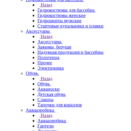
Назад
Гидрокостюмы для бассейна
Гидрокостюмы женские
Гидрошорты мужские
Стартовые купальники и плавки
Аксессуары
Назад
Аксессуары
Зажимы, беруши
Надувная продукция и бассейны
Полотенца
Прочее
Электроника
Обувь
Назад
Обувь
Акваноски
Детская обувь
Сланцы
Тапочки для кораллов
Аквааэробика
Назад
Аквааэробика
Гантели