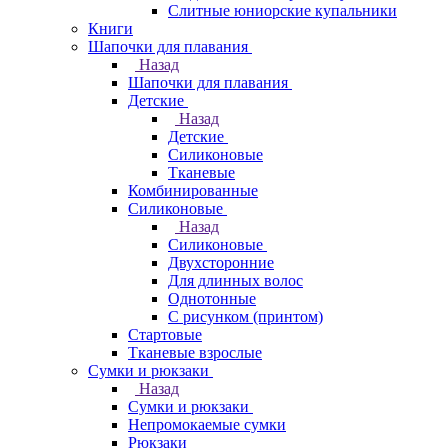
Слитные юниорские купальники
Книги
Шапочки для плавания
Назад
Шапочки для плавания
Детские
Назад
Детские
Силиконовые
Тканевые
Комбинированные
Силиконовые
Назад
Силиконовые
Двухсторонние
Для длинных волос
Однотонные
С рисунком (принтом)
Стартовые
Тканевые взрослые
Сумки и рюкзаки
Назад
Сумки и рюкзаки
Непромокаемые сумки
Рюкзаки