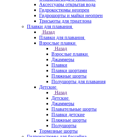
Аксессуары открытая вода
Гидрокостюмы неопрен
Гидрошорты и майки неопрен
Трисьюты для триатлона
Плавки для плавания
Назад
Плавки для плавания
Взрослые плавки
Назад
Взрослые плавки
Джаммеры
Плавки
Плавки шортами
Пляжные шорты
Полушорты для плавания
Детские
Назад
Детские
Джаммеры
Плавательные шорты
Плавки детские
Пляжные шорты
Полушорты
Тормозные шорты
Гидрокостюмы для бассейна