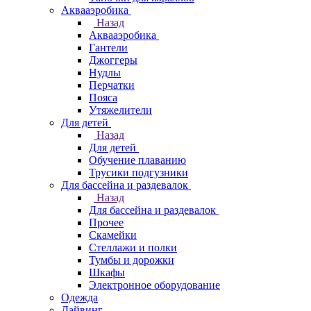
Аквааэробика
Назад
Аквааэробика
Гантели
Джоггеры
Нудлы
Перчатки
Пояса
Утяжелители
Для детей
Назад
Для детей
Обучение плаванию
Трусики подгузники
Для бассейна и раздевалок
Назад
Для бассейна и раздевалок
Прочее
Скамейки
Стеллажи и полки
Тумбы и дорожки
Шкафы
Электронное оборудование
Одежда
Дайвинг