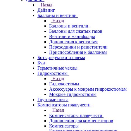
Назад
Дайвинг
Баллоны и вентили
Назад
Баллоны и вентили
Баллоны для сжатых газов
Вентили и манифолды
Дополнения к вентилям
Переходники и разветвители
Приспособления к баллонам
Боты,перчатки и шлема
Буи
Герметичные чехлы
Гидрокостюмы
Назад
Гидрокостюмы
Аксессуары к мокрым гидрокостюмам
Мокрые гидрокостюмы
Грузовые пояса
Компенсаторы плавучести
Назад
Компенсаторы плавучести
Дополнения для компенсаторов
Компенсаторы