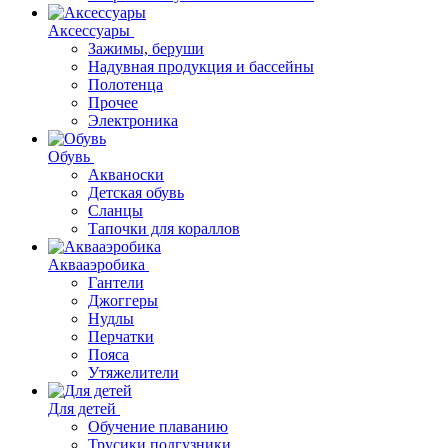
Аксессуары
Зажимы, беруши
Надувная продукция и бассейны
Полотенца
Прочее
Электроника
Обувь
Акваноски
Детская обувь
Сланцы
Тапочки для кораллов
Аквааэробика
Гантели
Джоггеры
Нудлы
Перчатки
Пояса
Утяжелители
Для детей
Обучение плаванию
Трусики подгузники