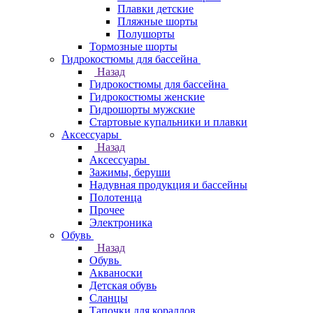
Плавки детские
Пляжные шорты
Полушорты
Тормозные шорты
Гидрокостюмы для бассейна
Назад
Гидрокостюмы для бассейна
Гидрокостюмы женские
Гидрошорты мужские
Стартовые купальники и плавки
Аксессуары
Назад
Аксессуары
Зажимы, беруши
Надувная продукция и бассейны
Полотенца
Прочее
Электроника
Обувь
Назад
Обувь
Акваноски
Детская обувь
Сланцы
Тапочки для кораллов