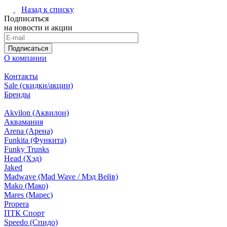
Назад к списку
Подписаться
на новости и акции
Подписаться
О компании
Контакты
Sale (скидки/акции)
Бренды
Akvilon (Аквилон)
Аквамания
Arena (Арена)
Funkita (Функита)
Funky Trunks
Head (Хэд)
Jaked
Madwave (Mad Wave / Мэд Вейв)
Mako (Мако)
Mares (Марес)
Propera
ПТК Спорт
Speedo (Спидо)