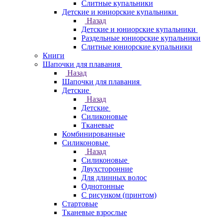
Слитные купальники
Детские и юниорские купальники
Назад
Детские и юниорские купальники
Раздельные юниорские купальники
Слитные юниорские купальники
Книги
Шапочки для плавания
Назад
Шапочки для плавания
Детские
Назад
Детские
Силиконовые
Тканевые
Комбинированные
Силиконовые
Назад
Силиконовые
Двухсторонние
Для длинных волос
Однотонные
С рисунком (принтом)
Стартовые
Тканевые взрослые