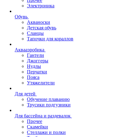
Прочее
Электроника
Обувь
Акваноски
Детская обувь
Сланцы
Тапочки для кораллов
Аквааэробика
Гантели
Джоггеры
Нудлы
Перчатки
Пояса
Утяжелители
Для детей
Обучение плаванию
Трусики подгузники
Для бассейна и раздевалок
Прочее
Скамейки
Стеллажи и полки