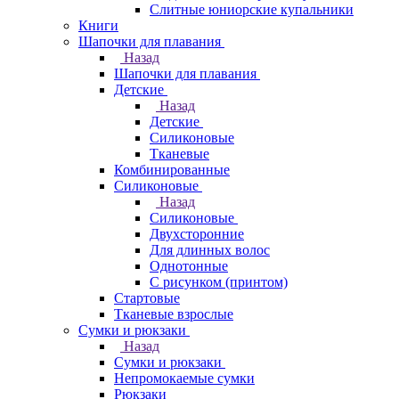
Слитные юниорские купальники
Книги
Шапочки для плавания
Назад
Шапочки для плавания
Детские
Назад
Детские
Силиконовые
Тканевые
Комбинированные
Силиконовые
Назад
Силиконовые
Двухсторонние
Для длинных волос
Однотонные
С рисунком (принтом)
Стартовые
Тканевые взрослые
Сумки и рюкзаки
Назад
Сумки и рюкзаки
Непромокаемые сумки
Рюкзаки