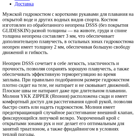
Доставка
Мужской гидрокостюм с короткими рукавами для плавания на
открытой воде и других водных видов спорта. Костюм
изготовлен из обработанного неопрена DSSS (без покрытия
GLIDESKIN) разной толщины — на животе, груди и спине
толщина неопрена составляет 3 мм, что обеспечивает
дополнительную плавучесть, в остальных зонах гидрокостюма
неопрен имеет толщину 2 мм, обеспечивая большую свободу
движений и гибкость.
Неопрен DSSS сочетает в себе легкость, эластичность и
прочность, позволяя сохранять хорошую плавучесть, а также
обеспечивать эффективную терморегуляцию во время
заплыва. При правильно подобранном размере гидрокостюм
плотно сидит на теле, не натирает и не сковывает движений.
Плоские швы не натирают даже при длительном плавании.
Молния YKK ZIPPER (Япония) расположена сзади и имеет
комфортный доступ для расстегивания одной рукой, позволяя
быстро снять или надеть гидрокостюм. Молния имеет
предотвращающий случайное расстегивание внешний клапан,
фиксирующийся липучкой велкро. Укороченный крой с
открытыми зонами рук и ног делает его оптимальным для
занятий триатлоном, а также фридайвингом в условиях
теплой погоды.