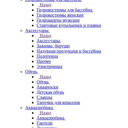
Назад
Гидрокостюмы для бассейна
Гидрокостюмы женские
Гидрошорты мужские
Стартовые купальники и плавки
Аксессуары
Назад
Аксессуары
Зажимы, беруши
Надувная продукция и бассейны
Полотенца
Прочее
Электроника
Обувь
Назад
Обувь
Акваноски
Детская обувь
Сланцы
Тапочки для кораллов
Аквааэробика
Назад
Аквааэробика
Гантели