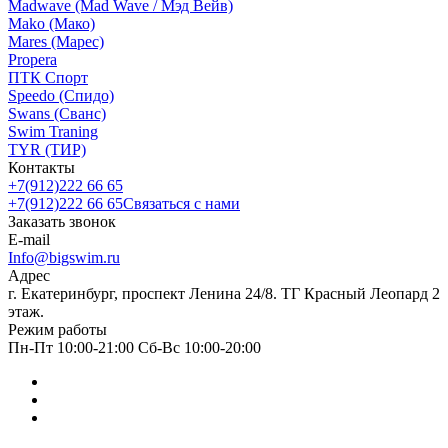
Madwave (Mad Wave / Мэд Вейв)
Mako (Мако)
Mares (Марес)
Propera
ПТК Спорт
Speedo (Спидо)
Swans (Сванс)
Swim Traning
TYR (ТИР)
Контакты
+7(912)222 66 65
+7(912)222 66 65
Связаться с нами
Заказать звонок
E-mail
Info@bigswim.ru
Адрес
г. Екатеринбург, проспект Ленина 24/8. ТГ Красный Леопард 2
этаж.
Режим работы
Пн-Пт 10:00-21:00 Сб-Вс 10:00-20:00