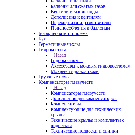
Баллоны и вентили
Баллоны для сжатых газов
Вентили и манифолды
Дополнения к вентилям
Переходники и разветвители
Приспособления к баллонам
Боты,перчатки и шлема
Буи
Герметичные чехлы
Гидрокостюмы
Назад
Гидрокостюмы
Аксессуары к мокрым гидрокостюмам
Мокрые гидрокостюмы
Грузовые пояса
Компенсаторы плавучести
Назад
Компенсаторы плавучести
Дополнения для компенсаторов
Компенсаторы
Комплектующие для технических
крыльев
Технические крылья и комплекты с
подвеской
Технические подвески и спинки