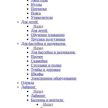
Джоггеры
Нудлы
Перчатки
Пояса
Утяжелители
Для детей
Назад
Для детей
Обучение плаванию
Трусики подгузники
Для бассейна и раздевалок
Назад
Для бассейна и раздевалок
Прочее
Скамейки
Стеллажи и полки
Тумбы и дорожки
Шкафы
Электронное оборудование
Одежда
Дайвинг
Назад
Дайвинг
Баллоны и вентили
Назад