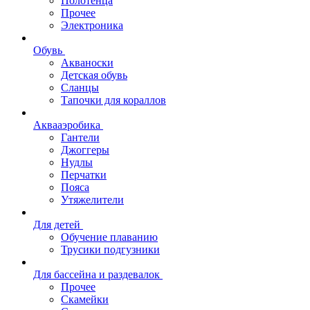
Полотенца
Прочее
Электроника
Обувь
Акваноски
Детская обувь
Сланцы
Тапочки для кораллов
Аквааэробика
Гантели
Джоггеры
Нудлы
Перчатки
Пояса
Утяжелители
Для детей
Обучение плаванию
Трусики подгузники
Для бассейна и раздевалок
Прочее
Скамейки