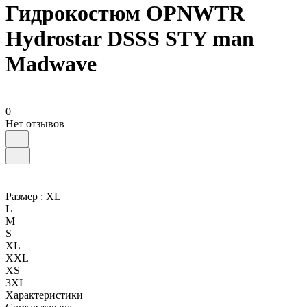
Гидрокостюм OPNWTR
Hydrostar DSSS STY man
Madwave
0
Нет отзывов
Размер :
XL
L
M
S
XL
XXL
XS
3XL
Характеристики