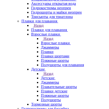
Аксессуары открытая вода
Гидрокостюмы неопрен
Гидрошорты и майки неопрен
Трисьюты для триатлона
Плавки для плавания
Назад
Плавки для плавания
Взрослые плавки
Назад
Взрослые плавки
Джаммеры
Плавки
Плавки шортами
Пляжные шорты
Полушорты для плавания
Детские
Назад
Детские
Джаммеры
Плавательные шорты
Плавки детские
Пляжные шорты
Полушорты
Тормозные шорты
Гидрокостюмы для бассейна