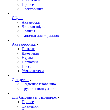
Полотенца
Прочее
Электроника
Обувь
Акваноски
Детская обувь
Сланцы
Тапочки для кораллов
Аквааэробика
Гантели
Джоггеры
Нудлы
Перчатки
Пояса
Утяжелители
Для детей
Обучение плаванию
Трусики подгузники
Для бассейна и раздевалок
Прочее
Скамейки