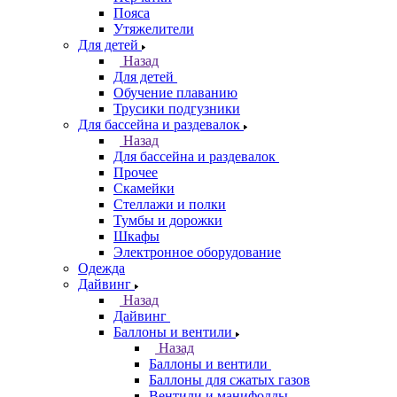
Пояса
Утяжелители
Для детей
Назад
Для детей
Обучение плаванию
Трусики подгузники
Для бассейна и раздевалок
Назад
Для бассейна и раздевалок
Прочее
Скамейки
Стеллажи и полки
Тумбы и дорожки
Шкафы
Электронное оборудование
Одежда
Дайвинг
Назад
Дайвинг
Баллоны и вентили
Назад
Баллоны и вентили
Баллоны для сжатых газов
Вентили и манифолды