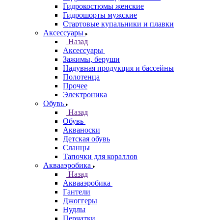
Гидрокостюмы женские
Гидрошорты мужские
Стартовые купальники и плавки
Аксессуары
Назад
Аксессуары
Зажимы, беруши
Надувная продукция и бассейны
Полотенца
Прочее
Электроника
Обувь
Назад
Обувь
Акваноски
Детская обувь
Сланцы
Тапочки для кораллов
Аквааэробика
Назад
Аквааэробика
Гантели
Джоггеры
Нудлы
Перчатки