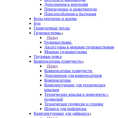
Дополнения к вентилям
Переходники и разветвители
Приспособления к баллонам
Боты,перчатки и шлема
Буи
Герметичные чехлы
Гидрокостюмы
Назад
Гидрокостюмы
Аксессуары к мокрым гидрокостюмам
Мокрые гидрокостюмы
Грузовые пояса
Компенсаторы плавучести
Назад
Компенсаторы плавучести
Дополнения для компенсаторов
Компенсаторы
Комплектующие для технических
крыльев
Технические крылья и комплекты с
подвеской
Технические подвески и спинки
Шланги для инфлятора
Комплектующие для дайвинга