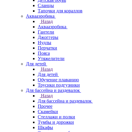
Детская обувь
Сланцы
Тапочки для кораллов
Аквааэробика
Назад
Аквааэробика
Гантели
Джоггеры
Нудлы
Перчатки
Пояса
Утяжелители
Для детей
Назад
Для детей
Обучение плаванию
Трусики подгузники
Для бассейна и раздевалок
Назад
Для бассейна и раздевалок
Прочее
Скамейки
Стеллажи и полки
Тумбы и дорожки
Шкафы