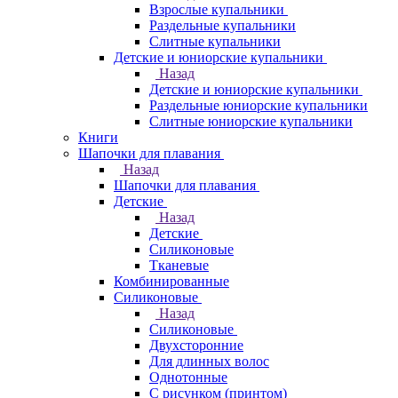
Взрослые купальники
Раздельные купальники
Слитные купальники
Детские и юниорские купальники
Назад
Детские и юниорские купальники
Раздельные юниорские купальники
Слитные юниорские купальники
Книги
Шапочки для плавания
Назад
Шапочки для плавания
Детские
Назад
Детские
Силиконовые
Тканевые
Комбинированные
Силиконовые
Назад
Силиконовые
Двухсторонние
Для длинных волос
Однотонные
С рисунком (принтом)