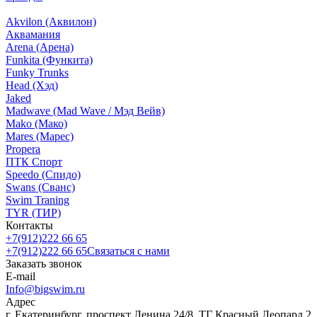
Akvilon (Аквилон)
Аквамания
Arena (Арена)
Funkita (Функита)
Funky Trunks
Head (Хэд)
Jaked
Madwave (Mad Wave / Мэд Вейв)
Mako (Мако)
Mares (Марес)
Propera
ПТК Спорт
Speedo (Спидо)
Swans (Сванс)
Swim Traning
TYR (ТИР)
Контакты
+7(912)222 66 65
+7(912)222 66 65
Связаться с нами
Заказать звонок
E-mail
Info@bigswim.ru
Адрес
г. Екатеринбург, проспект Ленина 24/8. ТГ Красный Леопард 2