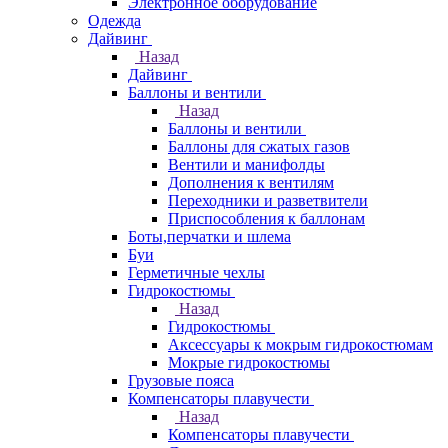
Электронное оборудование
Одежда
Дайвинг
Назад
Дайвинг
Баллоны и вентили
Назад
Баллоны и вентили
Баллоны для сжатых газов
Вентили и манифолды
Дополнения к вентилям
Переходники и разветвители
Приспособления к баллонам
Боты,перчатки и шлема
Буи
Герметичные чехлы
Гидрокостюмы
Назад
Гидрокостюмы
Аксессуары к мокрым гидрокостюмам
Мокрые гидрокостюмы
Грузовые пояса
Компенсаторы плавучести
Назад
Компенсаторы плавучести