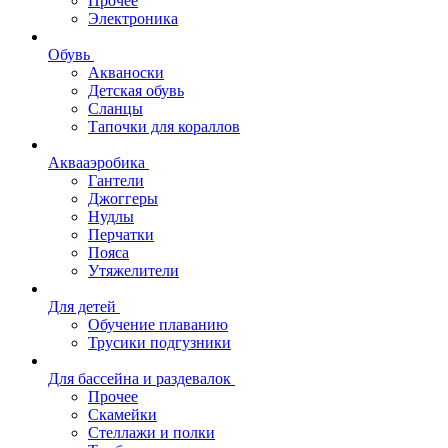
Прочее
Электроника
Обувь
Акваноски
Детская обувь
Сланцы
Тапочки для кораллов
Аквааэробика
Гантели
Джоггеры
Нудлы
Перчатки
Пояса
Утяжелители
Для детей
Обучение плаванию
Трусики подгузники
Для бассейна и раздевалок
Прочее
Скамейки
Стеллажи и полки