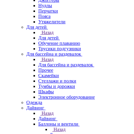
Джоггеры
Нудлы
Перчатки
Пояса
Утяжелители
Для детей
Назад
Для детей
Обучение плаванию
Трусики подгузники
Для бассейна и раздевалок
Назад
Для бассейна и раздевалок
Прочее
Скамейки
Стеллажи и полки
Тумбы и дорожки
Шкафы
Электронное оборудование
Одежда
Дайвинг
Назад
Дайвинг
Баллоны и вентили
Назад