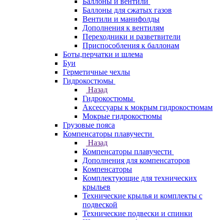
Баллоны и вентили
Баллоны для сжатых газов
Вентили и манифолды
Дополнения к вентилям
Переходники и разветвители
Приспособления к баллонам
Боты,перчатки и шлема
Буи
Герметичные чехлы
Гидрокостюмы
Назад
Гидрокостюмы
Аксессуары к мокрым гидрокостюмам
Мокрые гидрокостюмы
Грузовые пояса
Компенсаторы плавучести
Назад
Компенсаторы плавучести
Дополнения для компенсаторов
Компенсаторы
Комплектующие для технических
крыльев
Технические крылья и комплекты с
подвеской
Технические подвески и спинки