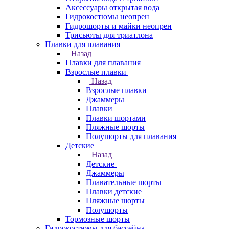
Аксессуары открытая вода
Гидрокостюмы неопрен
Гидрошорты и майки неопрен
Трисьюты для триатлона
Плавки для плавания
Назад
Плавки для плавания
Взрослые плавки
Назад
Взрослые плавки
Джаммеры
Плавки
Плавки шортами
Пляжные шорты
Полушорты для плавания
Детские
Назад
Детские
Джаммеры
Плавательные шорты
Плавки детские
Пляжные шорты
Полушорты
Тормозные шорты
Гидрокостюмы для бассейна