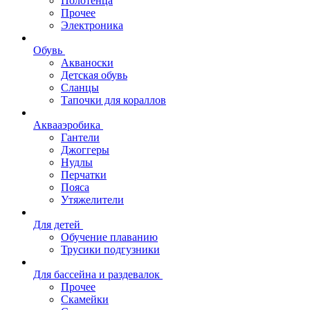
Полотенца
Прочее
Электроника
Обувь
Акваноски
Детская обувь
Сланцы
Тапочки для кораллов
Аквааэробика
Гантели
Джоггеры
Нудлы
Перчатки
Пояса
Утяжелители
Для детей
Обучение плаванию
Трусики подгузники
Для бассейна и раздевалок
Прочее
Скамейки