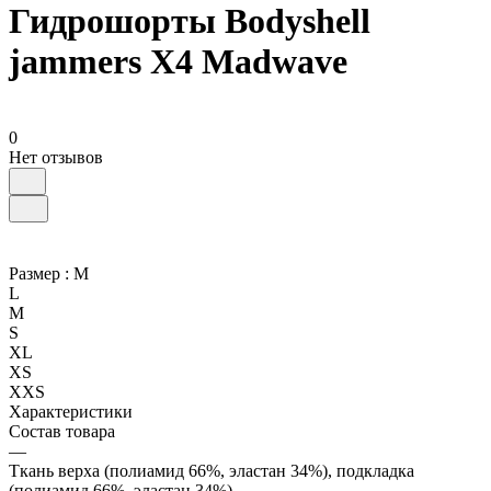
Гидрошорты Bodyshell
jammers X4 Madwave
0
Нет отзывов
Размер :
M
L
M
S
XL
XS
XXS
Характеристики
Состав товара
—
Ткань верха (полиамид 66%, эластан 34%), подкладка
(полиамид 66%, эластан 34%)