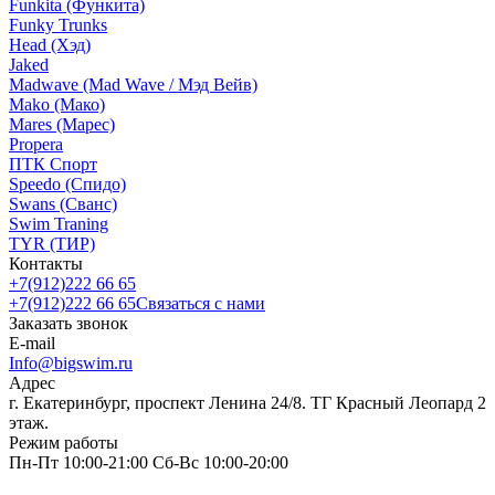
Funkita (Функита)
Funky Trunks
Head (Хэд)
Jaked
Madwave (Mad Wave / Мэд Вейв)
Mako (Мако)
Mares (Марес)
Propera
ПТК Спорт
Speedo (Спидо)
Swans (Сванс)
Swim Traning
TYR (ТИР)
Контакты
+7(912)222 66 65
+7(912)222 66 65
Связаться с нами
Заказать звонок
E-mail
Info@bigswim.ru
Адрес
г. Екатеринбург, проспект Ленина 24/8. ТГ Красный Леопард 2
этаж.
Режим работы
Пн-Пт 10:00-21:00 Сб-Вс 10:00-20:00