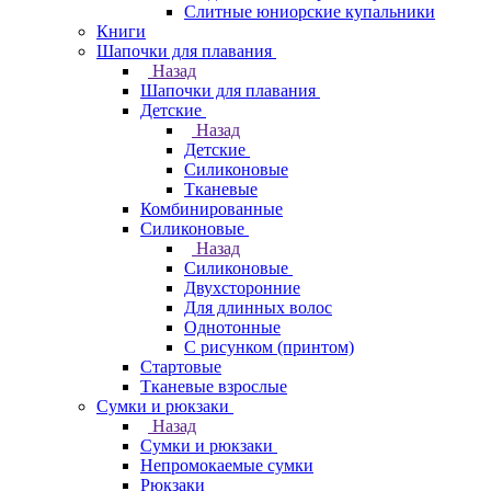
Слитные юниорские купальники
Книги
Шапочки для плавания
Назад
Шапочки для плавания
Детские
Назад
Детские
Силиконовые
Тканевые
Комбинированные
Силиконовые
Назад
Силиконовые
Двухсторонние
Для длинных волос
Однотонные
С рисунком (принтом)
Стартовые
Тканевые взрослые
Сумки и рюкзаки
Назад
Сумки и рюкзаки
Непромокаемые сумки
Рюкзаки