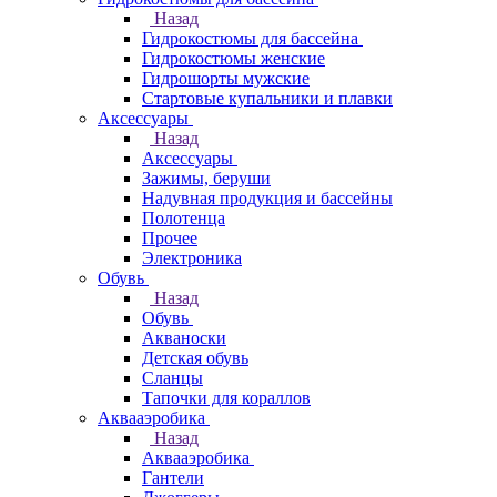
Назад
Гидрокостюмы для бассейна
Гидрокостюмы женские
Гидрошорты мужские
Стартовые купальники и плавки
Аксессуары
Назад
Аксессуары
Зажимы, беруши
Надувная продукция и бассейны
Полотенца
Прочее
Электроника
Обувь
Назад
Обувь
Акваноски
Детская обувь
Сланцы
Тапочки для кораллов
Аквааэробика
Назад
Аквааэробика
Гантели