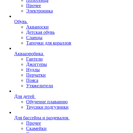
Полотенца
Прочее
Электроника
Обувь
Акваноски
Детская обувь
Сланцы
Тапочки для кораллов
Аквааэробика
Гантели
Джоггеры
Нудлы
Перчатки
Пояса
Утяжелители
Для детей
Обучение плаванию
Трусики подгузники
Для бассейна и раздевалок
Прочее
Скамейки