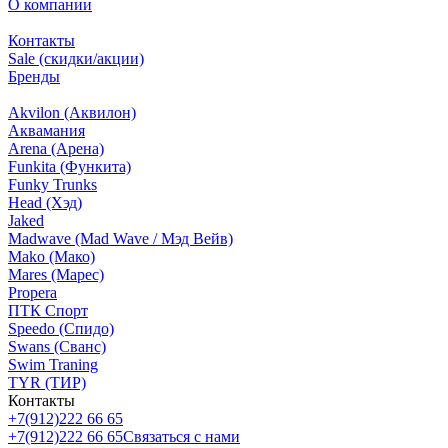
О компании
Контакты
Sale (скидки/акции)
Бренды
Akvilon (Аквилон)
Аквамания
Arena (Арена)
Funkita (Функита)
Funky Trunks
Head (Хэд)
Jaked
Madwave (Mad Wave / Мэд Вейв)
Mako (Мако)
Mares (Марес)
Propera
ПТК Спорт
Speedo (Спидо)
Swans (Сванс)
Swim Traning
TYR (ТИР)
Контакты
+7(912)222 66 65
+7(912)222 66 65
Связаться с нами