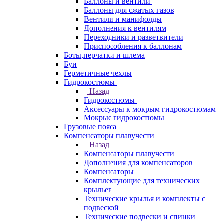
Баллоны и вентили
Баллоны для сжатых газов
Вентили и манифолды
Дополнения к вентилям
Переходники и разветвители
Приспособления к баллонам
Боты,перчатки и шлема
Буи
Герметичные чехлы
Гидрокостюмы
Назад
Гидрокостюмы
Аксессуары к мокрым гидрокостюмам
Мокрые гидрокостюмы
Грузовые пояса
Компенсаторы плавучести
Назад
Компенсаторы плавучести
Дополнения для компенсаторов
Компенсаторы
Комплектующие для технических
крыльев
Технические крылья и комплекты с
подвеской
Технические подвески и спинки