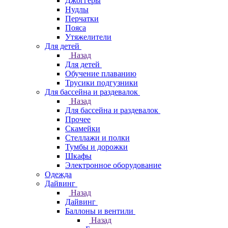
Джоггеры
Нудлы
Перчатки
Пояса
Утяжелители
Для детей
Назад
Для детей
Обучение плаванию
Трусики подгузники
Для бассейна и раздевалок
Назад
Для бассейна и раздевалок
Прочее
Скамейки
Стеллажи и полки
Тумбы и дорожки
Шкафы
Электронное оборудование
Одежда
Дайвинг
Назад
Дайвинг
Баллоны и вентили
Назад