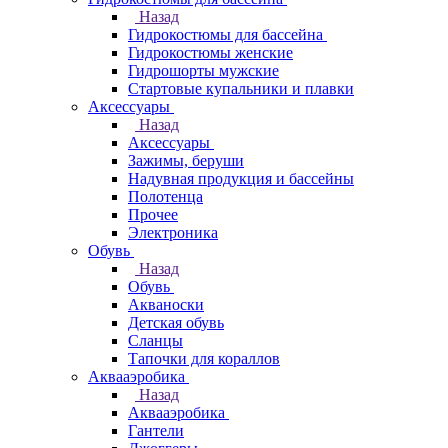
Назад
Гидрокостюмы для бассейна
Гидрокостюмы женские
Гидрошорты мужские
Стартовые купальники и плавки
Аксессуары
Назад
Аксессуары
Зажимы, беруши
Надувная продукция и бассейны
Полотенца
Прочее
Электроника
Обувь
Назад
Обувь
Акваноски
Детская обувь
Сланцы
Тапочки для кораллов
Аквааэробика
Назад
Аквааэробика
Гантели