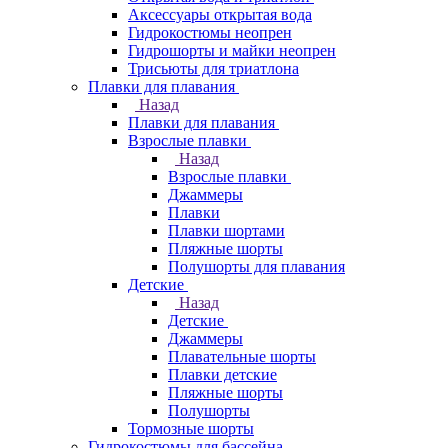
Аксессуары открытая вода
Гидрокостюмы неопрен
Гидрошорты и майки неопрен
Трисьюты для триатлона
Плавки для плавания
Назад
Плавки для плавания
Взрослые плавки
Назад
Взрослые плавки
Джаммеры
Плавки
Плавки шортами
Пляжные шорты
Полушорты для плавания
Детские
Назад
Детские
Джаммеры
Плавательные шорты
Плавки детские
Пляжные шорты
Полушорты
Тормозные шорты
Гидрокостюмы для бассейна