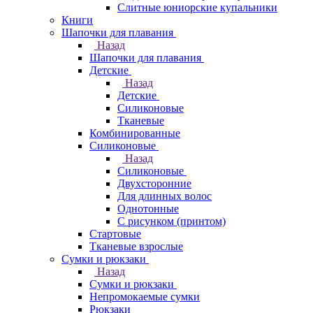
Слитные юниорские купальники
Книги
Шапочки для плавания
Назад
Шапочки для плавания
Детские
Назад
Детские
Силиконовые
Тканевые
Комбинированные
Силиконовые
Назад
Силиконовые
Двухсторонние
Для длинных волос
Однотонные
С рисунком (принтом)
Стартовые
Тканевые взрослые
Сумки и рюкзаки
Назад
Сумки и рюкзаки
Непромокаемые сумки
Рюкзаки