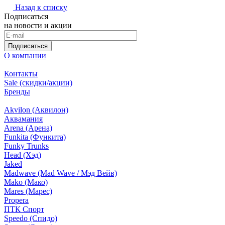
Назад к списку
Подписаться
на новости и акции
Подписаться
О компании
Контакты
Sale (скидки/акции)
Бренды
Akvilon (Аквилон)
Аквамания
Arena (Арена)
Funkita (Функита)
Funky Trunks
Head (Хэд)
Jaked
Madwave (Mad Wave / Мэд Вейв)
Mako (Мако)
Mares (Марес)
Propera
ПТК Спорт
Speedo (Спидо)