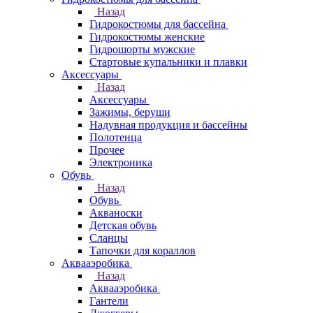
Назад
Гидрокостюмы для бассейна
Гидрокостюмы женские
Гидрошорты мужские
Стартовые купальники и плавки
Аксессуары
Назад
Аксессуары
Зажимы, беруши
Надувная продукция и бассейны
Полотенца
Прочее
Электроника
Обувь
Назад
Обувь
Акваноски
Детская обувь
Сланцы
Тапочки для кораллов
Аквааэробика
Назад
Аквааэробика
Гантели