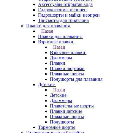
Аксессуары открытая вода
Гидрокостюмы неопрен
Гидрошорты и майки неопрен
Трисьюты для триатлона
Плавки для плавания
Назад
Плавки для плавания
Взрослые плавки
Назад
Взрослые плавки
Джаммеры
Плавки
Плавки шортами
Пляжные шорты
Полушорты для плавания
Детские
Назад
Детские
Джаммеры
Плавательные шорты
Плавки детские
Пляжные шорты
Полушорты
Тормозные шорты
Гидрокостюмы для бассейна