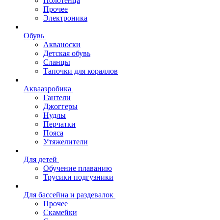
Полотенца
Прочее
Электроника
Обувь
Акваноски
Детская обувь
Сланцы
Тапочки для кораллов
Аквааэробика
Гантели
Джоггеры
Нудлы
Перчатки
Пояса
Утяжелители
Для детей
Обучение плаванию
Трусики подгузники
Для бассейна и раздевалок
Прочее
Скамейки