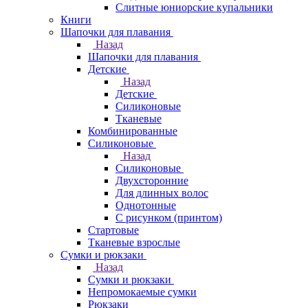
Слитные юниорские купальники
Книги
Шапочки для плавания
Назад
Шапочки для плавания
Детские
Назад
Детские
Силиконовые
Тканевые
Комбинированные
Силиконовые
Назад
Силиконовые
Двухсторонние
Для длинных волос
Однотонные
С рисунком (принтом)
Стартовые
Тканевые взрослые
Сумки и рюкзаки
Назад
Сумки и рюкзаки
Непромокаемые сумки
Рюкзаки