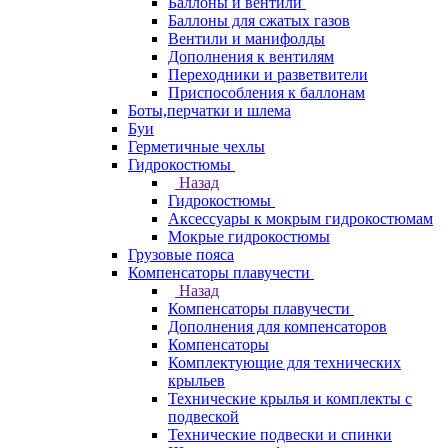
Баллоны и вентили
Баллоны для сжатых газов
Вентили и манифолды
Дополнения к вентилям
Переходники и разветвители
Приспособления к баллонам
Боты,перчатки и шлема
Буи
Герметичные чехлы
Гидрокостюмы
Назад
Гидрокостюмы
Аксессуары к мокрым гидрокостюмам
Мокрые гидрокостюмы
Грузовые пояса
Компенсаторы плавучести
Назад
Компенсаторы плавучести
Дополнения для компенсаторов
Компенсаторы
Комплектующие для технических
крыльев
Технические крылья и комплекты с
подвеской
Технические подвески и спинки