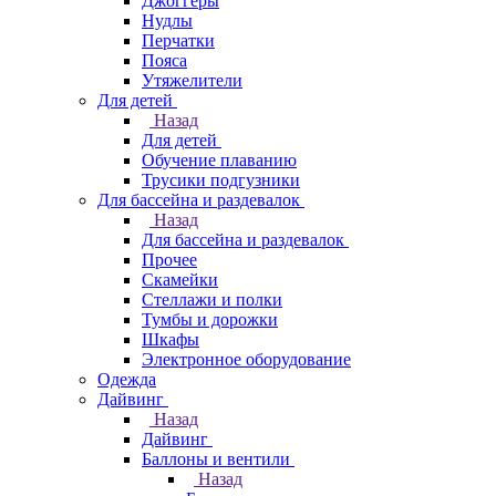
Джоггеры
Нудлы
Перчатки
Пояса
Утяжелители
Для детей
Назад
Для детей
Обучение плаванию
Трусики подгузники
Для бассейна и раздевалок
Назад
Для бассейна и раздевалок
Прочее
Скамейки
Стеллажи и полки
Тумбы и дорожки
Шкафы
Электронное оборудование
Одежда
Дайвинг
Назад
Дайвинг
Баллоны и вентили
Назад