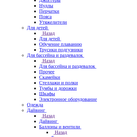
Джоггеры
Нудлы
Перчатки
Пояса
Утяжелители
Для детей
Назад
Для детей
Обучение плаванию
Трусики подгузники
Для бассейна и раздевалок
Назад
Для бассейна и раздевалок
Прочее
Скамейки
Стеллажи и полки
Тумбы и дорожки
Шкафы
Электронное оборудование
Одежда
Дайвинг
Назад
Дайвинг
Баллоны и вентили
Назад