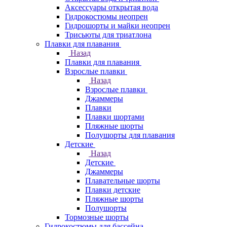
Аксессуары открытая вода
Гидрокостюмы неопрен
Гидрошорты и майки неопрен
Трисьюты для триатлона
Плавки для плавания
Назад
Плавки для плавания
Взрослые плавки
Назад
Взрослые плавки
Джаммеры
Плавки
Плавки шортами
Пляжные шорты
Полушорты для плавания
Детские
Назад
Детские
Джаммеры
Плавательные шорты
Плавки детские
Пляжные шорты
Полушорты
Тормозные шорты
Гидрокостюмы для бассейна