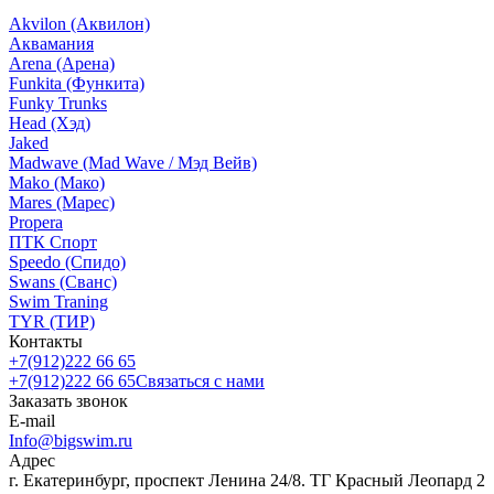
Akvilon (Аквилон)
Аквамания
Arena (Арена)
Funkita (Функита)
Funky Trunks
Head (Хэд)
Jaked
Madwave (Mad Wave / Мэд Вейв)
Mako (Мако)
Mares (Марес)
Propera
ПТК Спорт
Speedo (Спидо)
Swans (Сванс)
Swim Traning
TYR (ТИР)
Контакты
+7(912)222 66 65
+7(912)222 66 65
Связаться с нами
Заказать звонок
E-mail
Info@bigswim.ru
Адрес
г. Екатеринбург, проспект Ленина 24/8. ТГ Красный Леопард 2