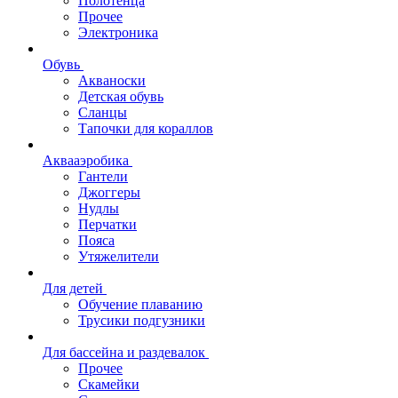
Полотенца
Прочее
Электроника
Обувь
Акваноски
Детская обувь
Сланцы
Тапочки для кораллов
Аквааэробика
Гантели
Джоггеры
Нудлы
Перчатки
Пояса
Утяжелители
Для детей
Обучение плаванию
Трусики подгузники
Для бассейна и раздевалок
Прочее
Скамейки