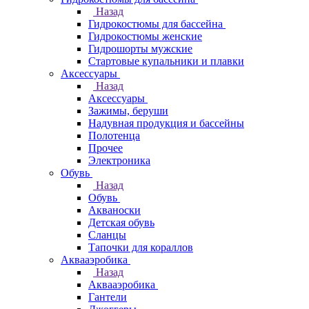
Назад
Гидрокостюмы для бассейна
Гидрокостюмы женские
Гидрошорты мужские
Стартовые купальники и плавки
Аксессуары
Назад
Аксессуары
Зажимы, беруши
Надувная продукция и бассейны
Полотенца
Прочее
Электроника
Обувь
Назад
Обувь
Акваноски
Детская обувь
Сланцы
Тапочки для кораллов
Аквааэробика
Назад
Аквааэробика
Гантели