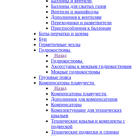
Баллоны и вентили
Баллоны для сжатых газов
Вентили и манифолды
Дополнения к вентилям
Переходники и разветвители
Приспособления к баллонам
Боты,перчатки и шлема
Буи
Герметичные чехлы
Гидрокостюмы
Назад
Гидрокостюмы
Аксессуары к мокрым гидрокостюмам
Мокрые гидрокостюмы
Грузовые пояса
Компенсаторы плавучести
Назад
Компенсаторы плавучести
Дополнения для компенсаторов
Компенсаторы
Комплектующие для технических
крыльев
Технические крылья и комплекты с
подвеской
Технические подвески и спинки