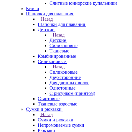
Слитные юниорские купальники
Книги
Шапочки для плавания
Назад
Шапочки для плавания
Детские
Назад
Детские
Силиконовые
Тканевые
Комбинированные
Силиконовые
Назад
Силиконовые
Двухсторонние
Для длинных волос
Однотонные
С рисунком (принтом)
Стартовые
Тканевые взрослые
Сумки и рюкзаки
Назад
Сумки и рюкзаки
Непромокаемые сумки
Рюкзаки