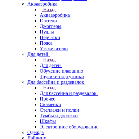
Аквааэробика
Назад
Аквааэробика
Гантели
Джоггеры
Нудлы
Перчатки
Пояса
Утяжелители
Для детей
Назад
Для детей
Обучение плаванию
Трусики подгузники
Для бассейна и раздевалок
Назад
Для бассейна и раздевалок
Прочее
Скамейки
Стеллажи и полки
Тумбы и дорожки
Шкафы
Электронное оборудование
Одежда
Дайвинг