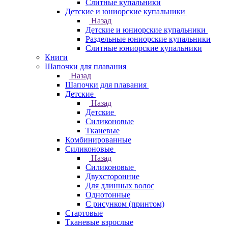
Слитные купальники
Детские и юниорские купальники
Назад
Детские и юниорские купальники
Раздельные юниорские купальники
Слитные юниорские купальники
Книги
Шапочки для плавания
Назад
Шапочки для плавания
Детские
Назад
Детские
Силиконовые
Тканевые
Комбинированные
Силиконовые
Назад
Силиконовые
Двухсторонние
Для длинных волос
Однотонные
С рисунком (принтом)
Стартовые
Тканевые взрослые