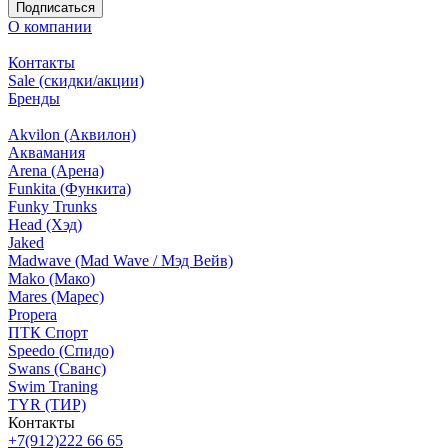
Подписаться
О компании
Контакты
Sale (скидки/акции)
Бренды
Akvilon (Аквилон)
Аквамания
Arena (Арена)
Funkita (Функита)
Funky Trunks
Head (Хэд)
Jaked
Madwave (Mad Wave / Мэд Вейв)
Mako (Мако)
Mares (Марес)
Propera
ПТК Спорт
Speedo (Спидо)
Swans (Сванс)
Swim Traning
TYR (ТИР)
Контакты
+7(912)222 66 65