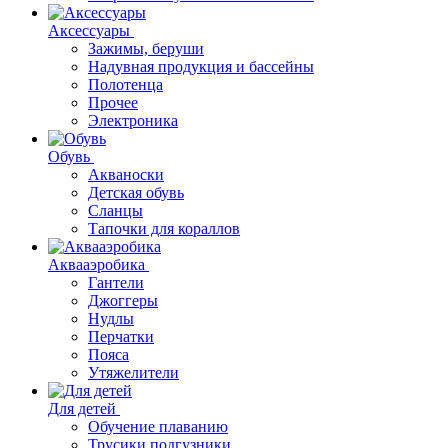
Аксессуары
Зажимы, беруши
Надувная продукция и бассейны
Полотенца
Прочее
Электроника
Обувь
Акваноски
Детская обувь
Сланцы
Тапочки для кораллов
Аквааэробика
Гантели
Джоггеры
Нудлы
Перчатки
Пояса
Утяжелители
Для детей
Обучение плаванию
Трусики подгузники