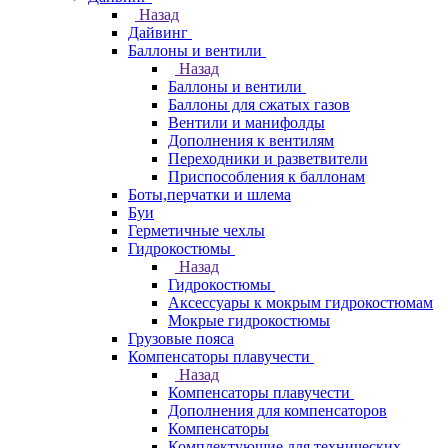
Назад
Дайвинг
Баллоны и вентили
Назад
Баллоны и вентили
Баллоны для сжатых газов
Вентили и манифолды
Дополнения к вентилям
Переходники и разветвители
Приспособления к баллонам
Боты,перчатки и шлема
Буи
Герметичные чехлы
Гидрокостюмы
Назад
Гидрокостюмы
Аксессуары к мокрым гидрокостюмам
Мокрые гидрокостюмы
Грузовые пояса
Компенсаторы плавучести
Назад
Компенсаторы плавучести
Дополнения для компенсаторов
Компенсаторы
Комплектующие для технических