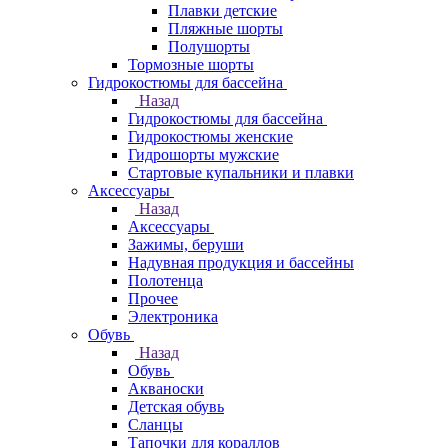
Плавки детские
Пляжные шорты
Полушорты
Тормозные шорты
Гидрокостюмы для бассейна
Назад
Гидрокостюмы для бассейна
Гидрокостюмы женские
Гидрошорты мужские
Стартовые купальники и плавки
Аксессуары
Назад
Аксессуары
Зажимы, беруши
Надувная продукция и бассейны
Полотенца
Прочее
Электроника
Обувь
Назад
Обувь
Акваноски
Детская обувь
Сланцы
Тапочки для кораллов