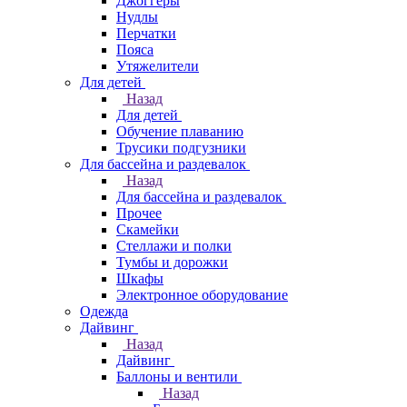
Джоггеры
Нудлы
Перчатки
Пояса
Утяжелители
Для детей
Назад
Для детей
Обучение плаванию
Трусики подгузники
Для бассейна и раздевалок
Назад
Для бассейна и раздевалок
Прочее
Скамейки
Стеллажи и полки
Тумбы и дорожки
Шкафы
Электронное оборудование
Одежда
Дайвинг
Назад
Дайвинг
Баллоны и вентили
Назад