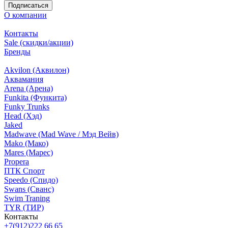
Подписаться
О компании
Контакты
Sale (скидки/акции)
Бренды
Akvilon (Аквилон)
Аквамания
Arena (Арена)
Funkita (Функита)
Funky Trunks
Head (Хэд)
Jaked
Madwave (Mad Wave / Мэд Вейв)
Mako (Мако)
Mares (Марес)
Propera
ПТК Спорт
Speedo (Спидо)
Swans (Сванс)
Swim Traning
TYR (ТИР)
Контакты
+7(912)222 66 65