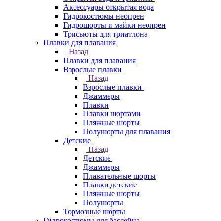
Аксессуары открытая вода
Гидрокостюмы неопрен
Гидрошорты и майки неопрен
Трисьюты для триатлона
Плавки для плавания
Назад
Плавки для плавания
Взрослые плавки
Назад
Взрослые плавки
Джаммеры
Плавки
Плавки шортами
Пляжные шорты
Полушорты для плавания
Детские
Назад
Детские
Джаммеры
Плавательные шорты
Плавки детские
Пляжные шорты
Полушорты
Тормозные шорты
Гидрокостюмы для бассейна