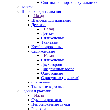
Слитные юниорские купальники
Книги
Шапочки для плавания
Назад
Шапочки для плавания
Детские
Назад
Детские
Силиконовые
Тканевые
Комбинированные
Силиконовые
Назад
Силиконовые
Двухсторонние
Для длинных волос
Однотонные
С рисунком (принтом)
Стартовые
Тканевые взрослые
Сумки и рюкзаки
Назад
Сумки и рюкзаки
Непромокаемые сумки
Рюкзаки