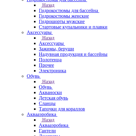
Назад
Гидрокостюмы для бассейна
Гидрокостюмы женские
Гидрошорты мужские
Стартовые купальники и плавки
Аксессуары
Назад
Аксессуары
Зажимы, беруши
Надувная продукция и бассейны
Полотенца
Прочее
Электроника
Обувь
Назад
Обувь
Акваноски
Детская обувь
Сланцы
Тапочки для кораллов
Аквааэробика
Назад
Аквааэробика
Гантели