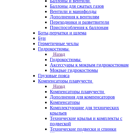
Баллоны и вентили
Баллоны для сжатых газов
Вентили и манифолды
Дополнения к вентилям
Переходники и разветвители
Приспособления к баллонам
Боты,перчатки и шлема
Буи
Герметичные чехлы
Гидрокостюмы
Назад
Гидрокостюмы
Аксессуары к мокрым гидрокостюмам
Мокрые гидрокостюмы
Грузовые пояса
Компенсаторы плавучести
Назад
Компенсаторы плавучести
Дополнения для компенсаторов
Компенсаторы
Комплектующие для технических
крыльев
Технические крылья и комплекты с
подвеской
Технические подвески и спинки