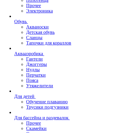
Полотенца
Прочее
Электроника
Обувь
Акваноски
Детская обувь
Сланцы
Тапочки для кораллов
Аквааэробика
Гантели
Джоггеры
Нудлы
Перчатки
Пояса
Утяжелители
Для детей
Обучение плаванию
Трусики подгузники
Для бассейна и раздевалок
Прочее
Скамейки