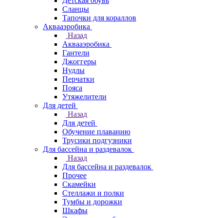
Детская обувь
Сланцы
Тапочки для кораллов
Аквааэробика
Назад
Аквааэробика
Гантели
Джоггеры
Нудлы
Перчатки
Пояса
Утяжелители
Для детей
Назад
Для детей
Обучение плаванию
Трусики подгузники
Для бассейна и раздевалок
Назад
Для бассейна и раздевалок
Прочее
Скамейки
Стеллажи и полки
Тумбы и дорожки
Шкафы