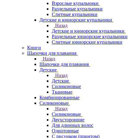
Взрослые купальники
Раздельные купальники
Слитные купальники
Детские и юниорские купальники
Назад
Детские и юниорские купальники
Раздельные юниорские купальники
Слитные юниорские купальники
Книги
Шапочки для плавания
Назад
Шапочки для плавания
Детские
Назад
Детские
Силиконовые
Тканевые
Комбинированные
Силиконовые
Назад
Силиконовые
Двухсторонние
Для длинных волос
Однотонные
С рисунком (принтом)