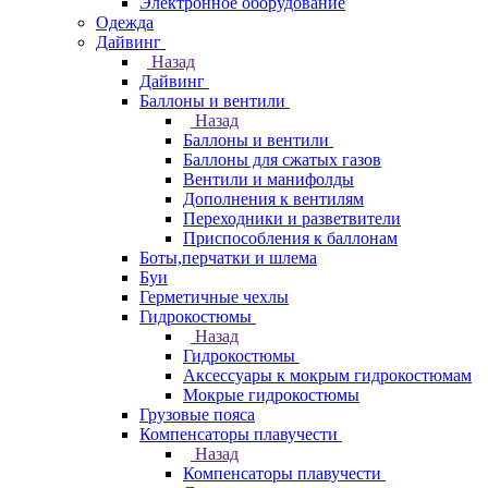
Электронное оборудование
Одежда
Дайвинг
Назад
Дайвинг
Баллоны и вентили
Назад
Баллоны и вентили
Баллоны для сжатых газов
Вентили и манифолды
Дополнения к вентилям
Переходники и разветвители
Приспособления к баллонам
Боты,перчатки и шлема
Буи
Герметичные чехлы
Гидрокостюмы
Назад
Гидрокостюмы
Аксессуары к мокрым гидрокостюмам
Мокрые гидрокостюмы
Грузовые пояса
Компенсаторы плавучести
Назад
Компенсаторы плавучести