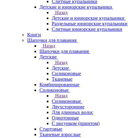
Слитные купальники
Детские и юниорские купальники
Назад
Детские и юниорские купальники
Раздельные юниорские купальники
Слитные юниорские купальники
Книги
Шапочки для плавания
Назад
Шапочки для плавания
Детские
Назад
Детские
Силиконовые
Тканевые
Комбинированные
Силиконовые
Назад
Силиконовые
Двухсторонние
Для длинных волос
Однотонные
С рисунком (принтом)
Стартовые
Тканевые взрослые