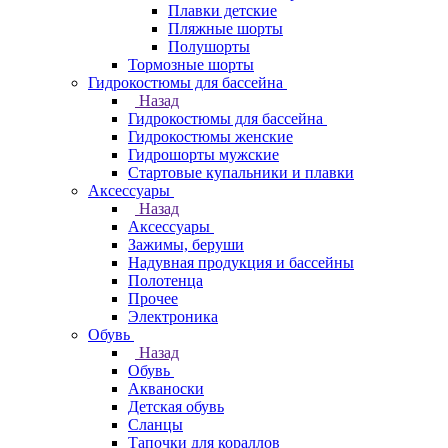
Плавки детские
Пляжные шорты
Полушорты
Тормозные шорты
Гидрокостюмы для бассейна
Назад
Гидрокостюмы для бассейна
Гидрокостюмы женские
Гидрошорты мужские
Стартовые купальники и плавки
Аксессуары
Назад
Аксессуары
Зажимы, беруши
Надувная продукция и бассейны
Полотенца
Прочее
Электроника
Обувь
Назад
Обувь
Акваноски
Детская обувь
Сланцы
Тапочки для кораллов