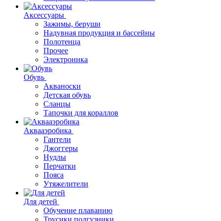
Аксессуары
Зажимы, беруши
Надувная продукция и бассейны
Полотенца
Прочее
Электроника
Обувь
Акваноски
Детская обувь
Сланцы
Тапочки для кораллов
Аквааэробика
Гантели
Джоггеры
Нудлы
Перчатки
Пояса
Утяжелители
Для детей
Обучение плаванию
Трусики подгузники