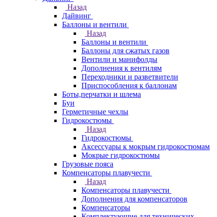
Назад
Дайвинг
Баллоны и вентили
Назад
Баллоны и вентили
Баллоны для сжатых газов
Вентили и манифолды
Дополнения к вентилям
Переходники и разветвители
Приспособления к баллонам
Боты,перчатки и шлема
Буи
Герметичные чехлы
Гидрокостюмы
Назад
Гидрокостюмы
Аксессуары к мокрым гидрокостюмам
Мокрые гидрокостюмы
Грузовые пояса
Компенсаторы плавучести
Назад
Компенсаторы плавучести
Дополнения для компенсаторов
Компенсаторы
Комплектующие для технических