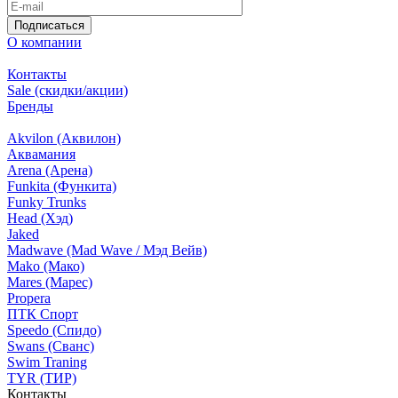
Подписаться
О компании
Контакты
Sale (скидки/акции)
Бренды
Akvilon (Аквилон)
Аквамания
Arena (Арена)
Funkita (Функита)
Funky Trunks
Head (Хэд)
Jaked
Madwave (Mad Wave / Мэд Вейв)
Mako (Мако)
Mares (Марес)
Propera
ПТК Спорт
Speedo (Спидо)
Swans (Сванс)
Swim Traning
TYR (ТИР)
Контакты