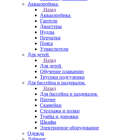
Аквааэробика
Назад
Аквааэробика
Гантели
Джоггеры
Нудлы
Перчатки
Пояса
Утяжелители
Для детей
Назад
Для детей
Обучение плаванию
Трусики подгузники
Для бассейна и раздевалок
Назад
Для бассейна и раздевалок
Прочее
Скамейки
Стеллажи и полки
Тумбы и дорожки
Шкафы
Электронное оборудование
Одежда
Дайвинг