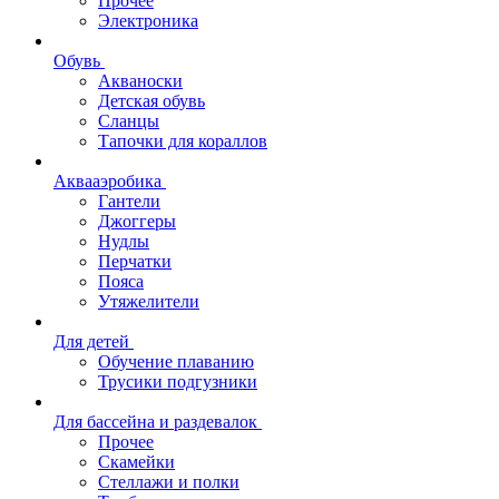
Прочее
Электроника
Обувь
Акваноски
Детская обувь
Сланцы
Тапочки для кораллов
Аквааэробика
Гантели
Джоггеры
Нудлы
Перчатки
Пояса
Утяжелители
Для детей
Обучение плаванию
Трусики подгузники
Для бассейна и раздевалок
Прочее
Скамейки
Стеллажи и полки