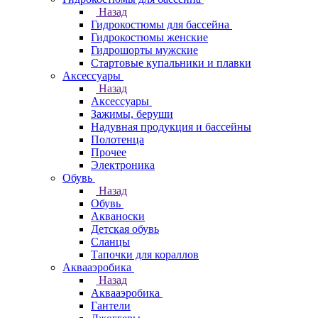
Назад
Гидрокостюмы для бассейна
Гидрокостюмы женские
Гидрошорты мужские
Стартовые купальники и плавки
Аксессуары
Назад
Аксессуары
Зажимы, беруши
Надувная продукция и бассейны
Полотенца
Прочее
Электроника
Обувь
Назад
Обувь
Акваноски
Детская обувь
Сланцы
Тапочки для кораллов
Аквааэробика
Назад
Аквааэробика
Гантели