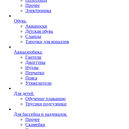
Полотенца
Прочее
Электроника
Обувь
Акваноски
Детская обувь
Сланцы
Тапочки для кораллов
Аквааэробика
Гантели
Джоггеры
Нудлы
Перчатки
Пояса
Утяжелители
Для детей
Обучение плаванию
Трусики подгузники
Для бассейна и раздевалок
Прочее
Скамейки