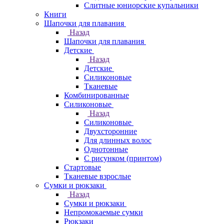
Слитные юниорские купальники
Книги
Шапочки для плавания
Назад
Шапочки для плавания
Детские
Назад
Детские
Силиконовые
Тканевые
Комбинированные
Силиконовые
Назад
Силиконовые
Двухсторонние
Для длинных волос
Однотонные
С рисунком (принтом)
Стартовые
Тканевые взрослые
Сумки и рюкзаки
Назад
Сумки и рюкзаки
Непромокаемые сумки
Рюкзаки