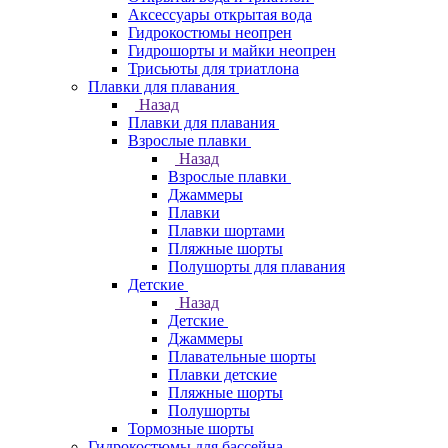
Аксессуары открытая вода
Гидрокостюмы неопрен
Гидрошорты и майки неопрен
Трисьюты для триатлона
Плавки для плавания
Назад
Плавки для плавания
Взрослые плавки
Назад
Взрослые плавки
Джаммеры
Плавки
Плавки шортами
Пляжные шорты
Полушорты для плавания
Детские
Назад
Детские
Джаммеры
Плавательные шорты
Плавки детские
Пляжные шорты
Полушорты
Тормозные шорты
Гидрокостюмы для бассейна