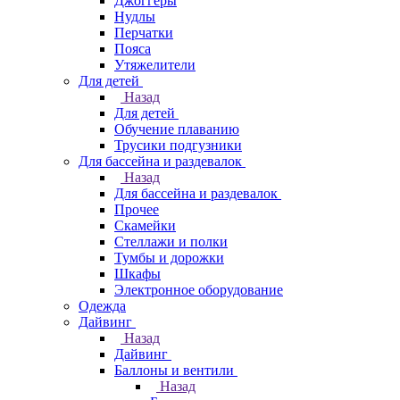
Джоггеры
Нудлы
Перчатки
Пояса
Утяжелители
Для детей
Назад
Для детей
Обучение плаванию
Трусики подгузники
Для бассейна и раздевалок
Назад
Для бассейна и раздевалок
Прочее
Скамейки
Стеллажи и полки
Тумбы и дорожки
Шкафы
Электронное оборудование
Одежда
Дайвинг
Назад
Дайвинг
Баллоны и вентили
Назад