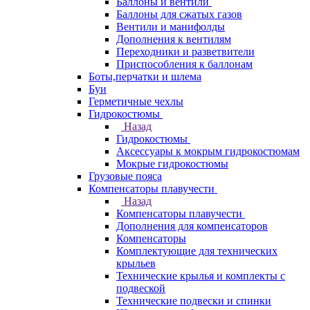
Баллоны и вентили
Баллоны для сжатых газов
Вентили и манифолды
Дополнения к вентилям
Переходники и разветвители
Приспособления к баллонам
Боты,перчатки и шлема
Буи
Герметичные чехлы
Гидрокостюмы
Назад
Гидрокостюмы
Аксессуары к мокрым гидрокостюмам
Мокрые гидрокостюмы
Грузовые пояса
Компенсаторы плавучести
Назад
Компенсаторы плавучести
Дополнения для компенсаторов
Компенсаторы
Комплектующие для технических
крыльев
Технические крылья и комплекты с
подвеской
Технические подвески и спинки