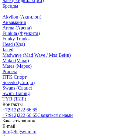
Sale (скидки/акции)
Бренды
Akvilon (Аквилон)
Аквамания
Arena (Арена)
Funkita (Функита)
Funky Trunks
Head (Хэд)
Jaked
Madwave (Mad Wave / Мэд Вейв)
Mako (Мако)
Mares (Марес)
Propera
ПТК Спорт
Speedo (Спидо)
Swans (Сванс)
Swim Traning
TYR (ТИР)
Контакты
+7(912)222 66 65
+7(912)222 66 65
Связаться с нами
Заказать звонок
E-mail
Info@bigswim.ru