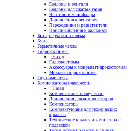
Баллоны и вентили
Баллоны для сжатых газов
Вентили и манифолды
Дополнения к вентилям
Переходники и разветвители
Приспособления к баллонам
Боты,перчатки и шлема
Буи
Герметичные чехлы
Гидрокостюмы
Назад
Гидрокостюмы
Аксессуары к мокрым гидрокостюмам
Мокрые гидрокостюмы
Грузовые пояса
Компенсаторы плавучести
Назад
Компенсаторы плавучести
Дополнения для компенсаторов
Компенсаторы
Комплектующие для технических
крыльев
Технические крылья и комплекты с
подвеской
Технические подвески и спинки