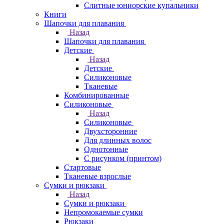
Слитные юниорские купальники
Книги
Шапочки для плавания
Назад
Шапочки для плавания
Детские
Назад
Детские
Силиконовые
Тканевые
Комбинированные
Силиконовые
Назад
Силиконовые
Двухсторонние
Для длинных волос
Однотонные
С рисунком (принтом)
Стартовые
Тканевые взрослые
Сумки и рюкзаки
Назад
Сумки и рюкзаки
Непромокаемые сумки
Рюкзаки