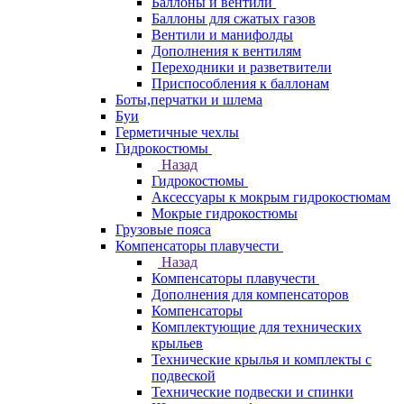
Баллоны и вентили
Баллоны для сжатых газов
Вентили и манифолды
Дополнения к вентилям
Переходники и разветвители
Приспособления к баллонам
Боты,перчатки и шлема
Буи
Герметичные чехлы
Гидрокостюмы
Назад
Гидрокостюмы
Аксессуары к мокрым гидрокостюмам
Мокрые гидрокостюмы
Грузовые пояса
Компенсаторы плавучести
Назад
Компенсаторы плавучести
Дополнения для компенсаторов
Компенсаторы
Комплектующие для технических
крыльев
Технические крылья и комплекты с
подвеской
Технические подвески и спинки