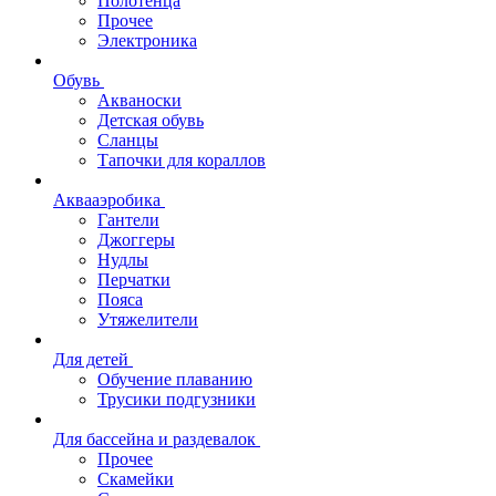
Полотенца
Прочее
Электроника
Обувь
Акваноски
Детская обувь
Сланцы
Тапочки для кораллов
Аквааэробика
Гантели
Джоггеры
Нудлы
Перчатки
Пояса
Утяжелители
Для детей
Обучение плаванию
Трусики подгузники
Для бассейна и раздевалок
Прочее
Скамейки