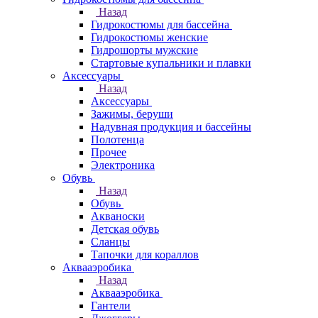
Назад
Гидрокостюмы для бассейна
Гидрокостюмы женские
Гидрошорты мужские
Стартовые купальники и плавки
Аксессуары
Назад
Аксессуары
Зажимы, беруши
Надувная продукция и бассейны
Полотенца
Прочее
Электроника
Обувь
Назад
Обувь
Акваноски
Детская обувь
Сланцы
Тапочки для кораллов
Аквааэробика
Назад
Аквааэробика
Гантели