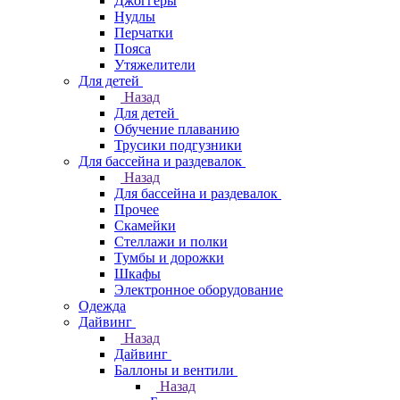
Джоггеры
Нудлы
Перчатки
Пояса
Утяжелители
Для детей
Назад
Для детей
Обучение плаванию
Трусики подгузники
Для бассейна и раздевалок
Назад
Для бассейна и раздевалок
Прочее
Скамейки
Стеллажи и полки
Тумбы и дорожки
Шкафы
Электронное оборудование
Одежда
Дайвинг
Назад
Дайвинг
Баллоны и вентили
Назад