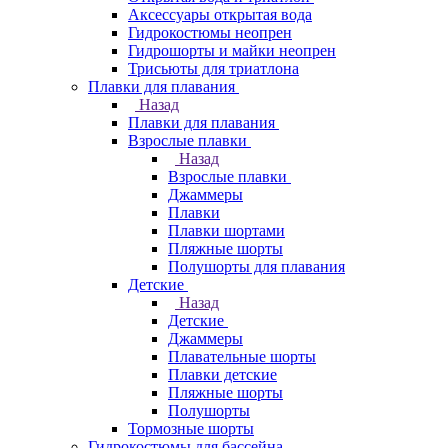
Аксессуары открытая вода
Гидрокостюмы неопрен
Гидрошорты и майки неопрен
Трисьюты для триатлона
Плавки для плавания
Назад
Плавки для плавания
Взрослые плавки
Назад
Взрослые плавки
Джаммеры
Плавки
Плавки шортами
Пляжные шорты
Полушорты для плавания
Детские
Назад
Детские
Джаммеры
Плавательные шорты
Плавки детские
Пляжные шорты
Полушорты
Тормозные шорты
Гидрокостюмы для бассейна