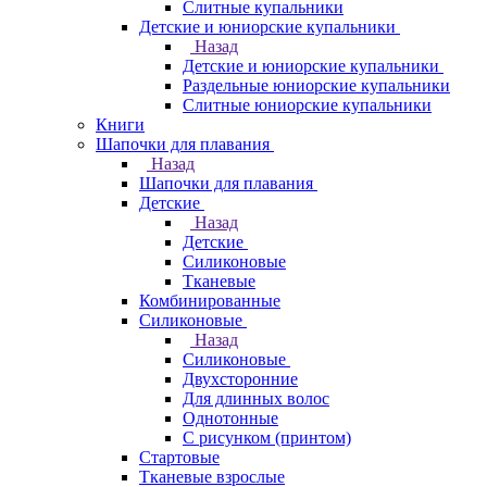
Слитные купальники
Детские и юниорские купальники
Назад
Детские и юниорские купальники
Раздельные юниорские купальники
Слитные юниорские купальники
Книги
Шапочки для плавания
Назад
Шапочки для плавания
Детские
Назад
Детские
Силиконовые
Тканевые
Комбинированные
Силиконовые
Назад
Силиконовые
Двухсторонние
Для длинных волос
Однотонные
С рисунком (принтом)
Стартовые
Тканевые взрослые