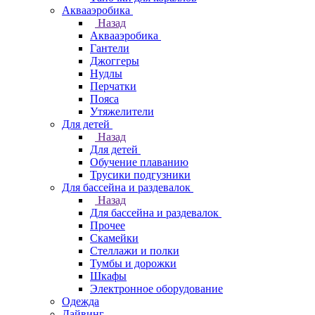
Аквааэробика
Назад
Аквааэробика
Гантели
Джоггеры
Нудлы
Перчатки
Пояса
Утяжелители
Для детей
Назад
Для детей
Обучение плаванию
Трусики подгузники
Для бассейна и раздевалок
Назад
Для бассейна и раздевалок
Прочее
Скамейки
Стеллажи и полки
Тумбы и дорожки
Шкафы
Электронное оборудование
Одежда
Дайвинг