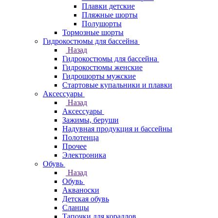
Плавки детские
Пляжные шорты
Полушорты
Тормозные шорты
Гидрокостюмы для бассейна
Назад
Гидрокостюмы для бассейна
Гидрокостюмы женские
Гидрошорты мужские
Стартовые купальники и плавки
Аксессуары
Назад
Аксессуары
Зажимы, беруши
Надувная продукция и бассейны
Полотенца
Прочее
Электроника
Обувь
Назад
Обувь
Акваноски
Детская обувь
Сланцы
Тапочки для кораллов