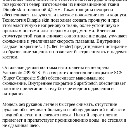
поверхности бедер изготовлены из инновационной ткани
Dimple skin толщиной 4,5 мм. Такая толщина неопрена
обеспечивает плавучесть и высокое положение ног и корпуса.
Технология Dimple skin позволила создать прочную и при
этом эластичную неопреновую ткань, более устойчивую к
проколам ногтями или твердыми предметами. Ячеистая
структура этой ткани снижает сопротивление воды, улучшает
скольжение и увеличивает скорость плавания. Внутреннее
гладкое покрытие UT (Ulter Tender) предотвращает истирание
и образование зацепок и позволяет быстро снимать и надевать
костюм.
Остальные детали костюма изготовлены из неопрена
Yamamoto #39 SCS. Его сверхтехнологичное покрытие SCS
(Super Composite Skin) обеспечивает максимальное
скольжение. Внутреннее покрытие SuperStretch обеспечивает
плотное прилегание к телу без чрезмерного давления и
натирания.
Модель без рукавов легче и быстрее снимать, отсутствие
рукавов обеспечивает большую свободу движений в области
грудной клетки и плечевого пояса. Низкий ворот плотно
прилегает и препятствует проникновению воды, не стесняя и
не сдавливая шею.