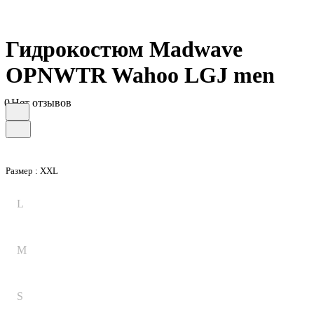
Гидрокостюм Madwave
OPNWTR Wahoo LGJ men
0
Нет отзывов
Размер :
XXL
L
M
S