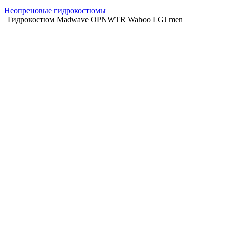
Неопреновые гидрокостюмы
Гидрокостюм Madwave OPNWTR Wahoo LGJ men