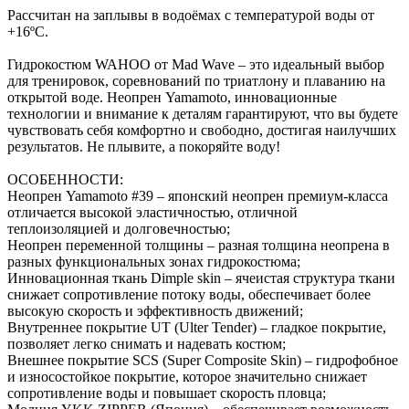
Рассчитан на заплывы в водоёмах с температурой воды от
+16ºC.
Гидрокостюм WAHOO от Mad Wave – это идеальный выбор
для тренировок, соревнований по триатлону и плаванию на
открытой воде. Неопрен Yamamoto, инновационные
технологии и внимание к деталям гарантируют, что вы будете
чувствовать себя комфортно и свободно, достигая наилучших
результатов. Не плывите, а покоряйте воду!
ОСОБЕННОСТИ:
Неопрен Yamamoto #39 – японский неопрен премиум-класса
отличается высокой эластичностью, отличной
теплоизоляцией и долговечностью;
Неопрен переменной толщины – разная толщина неопрена в
разных функциональных зонах гидрокостюма;
Инновационная ткань Dimple skin – ячеистая структура ткани
снижает сопротивление потоку воды, обеспечивает более
высокую скорость и эффективность движений;
Внутреннее покрытие UT (Ulter Tender) – гладкое покрытие,
позволяет легко снимать и надевать костюм;
Внешнее покрытие SCS (Super Composite Skin) – гидрофобное
и износостойкое покрытие, которое значительно снижает
сопротивление воды и повышает скорость пловца;