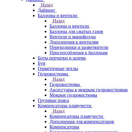
Назад
Дайвинг
Баллоны и вентили
Назад
Баллоны и вентили
Баллоны для сжатых газов
Вентили и манифолды
Дополнения к вентилям
Переходники и разветвители
Приспособления к баллонам
Боты,перчатки и шлема
Буи
Герметичные чехлы
Гидрокостюмы
Назад
Гидрокостюмы
Аксессуары к мокрым гидрокостюмам
Мокрые гидрокостюмы
Грузовые пояса
Компенсаторы плавучести
Назад
Компенсаторы плавучести
Дополнения для компенсаторов
Компенсаторы