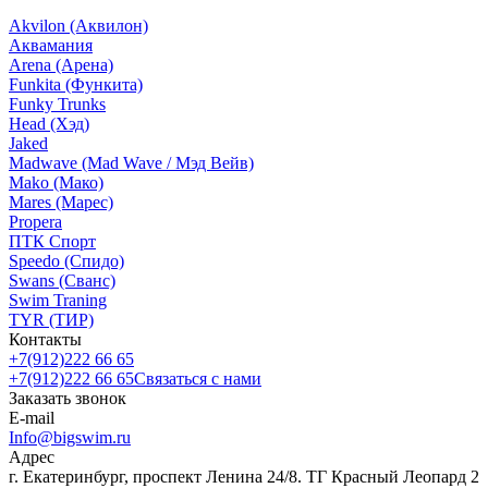
Akvilon (Аквилон)
Аквамания
Arena (Арена)
Funkita (Функита)
Funky Trunks
Head (Хэд)
Jaked
Madwave (Mad Wave / Мэд Вейв)
Mako (Мако)
Mares (Марес)
Propera
ПТК Спорт
Speedo (Спидо)
Swans (Сванс)
Swim Traning
TYR (ТИР)
Контакты
+7(912)222 66 65
+7(912)222 66 65
Связаться с нами
Заказать звонок
E-mail
Info@bigswim.ru
Адрес
г. Екатеринбург, проспект Ленина 24/8. ТГ Красный Леопард 2