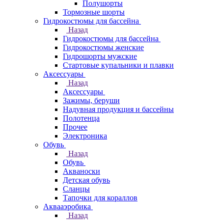
Полушорты
Тормозные шорты
Гидрокостюмы для бассейна
Назад
Гидрокостюмы для бассейна
Гидрокостюмы женские
Гидрошорты мужские
Стартовые купальники и плавки
Аксессуары
Назад
Аксессуары
Зажимы, беруши
Надувная продукция и бассейны
Полотенца
Прочее
Электроника
Обувь
Назад
Обувь
Акваноски
Детская обувь
Сланцы
Тапочки для кораллов
Аквааэробика
Назад