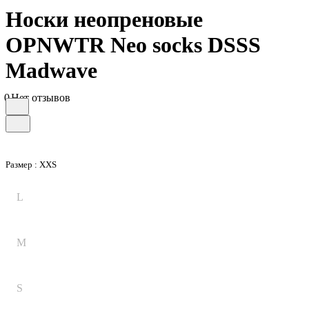
Носки неопреновые
OPNWTR Neo socks DSSS
Madwave
0
Нет отзывов
Размер :
XXS
L
M
S