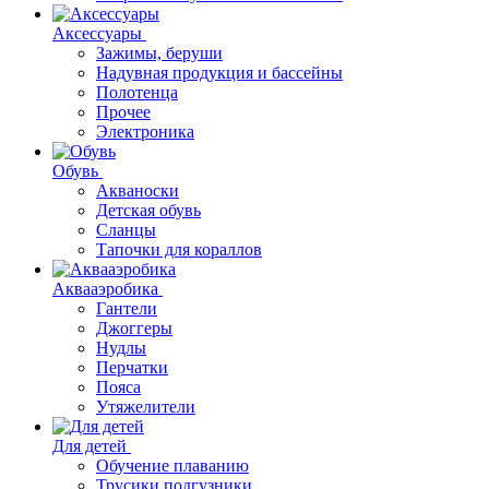
Аксессуары
Зажимы, беруши
Надувная продукция и бассейны
Полотенца
Прочее
Электроника
Обувь
Акваноски
Детская обувь
Сланцы
Тапочки для кораллов
Аквааэробика
Гантели
Джоггеры
Нудлы
Перчатки
Пояса
Утяжелители
Для детей
Обучение плаванию
Трусики подгузники