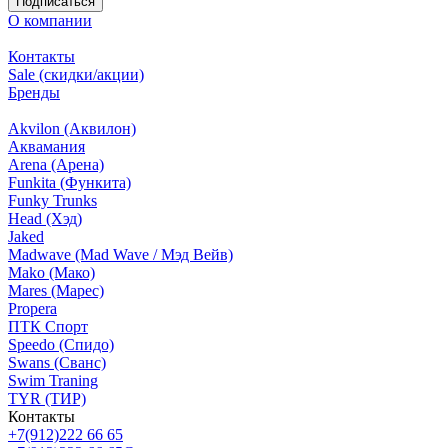
Подписаться
О компании
Контакты
Sale (скидки/акции)
Бренды
Akvilon (Аквилон)
Аквамания
Arena (Арена)
Funkita (Функита)
Funky Trunks
Head (Хэд)
Jaked
Madwave (Mad Wave / Мэд Вейв)
Mako (Мако)
Mares (Марес)
Propera
ПТК Спорт
Speedo (Спидо)
Swans (Сванс)
Swim Traning
TYR (ТИР)
Контакты
+7(912)222 66 65