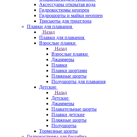
Аксессуары открытая вода
Гидрокостюмы неопрен
Гидрошорты и майки неопрен
Трисьюты для триатлона
Плавки для плавания
Назад
Плавки для плавания
Взрослые плавки
Назад
Взрослые плавки
Джаммеры
Плавки
Плавки шортами
Пляжные шорты
Полушорты для плавания
Детские
Назад
Детские
Джаммеры
Плавательные шорты
Плавки детские
Пляжные шорты
Полушорты
Тормозные шорты
Гидрокостюмы для бассейна