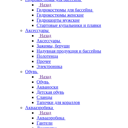
Назад
Гидрокостюмы для бассейна
Гидрокостюмы женские
Гидрошорты мужские
Стартовые купальники и плавки
Аксессуары
Назад
Аксессуары
Зажимы, беруши
Надувная продукция и бассейны
Полотенца
Прочее
Электроника
Обувь
Назад
Обувь
Акваноски
Детская обувь
Сланцы
Тапочки для кораллов
Аквааэробика
Назад
Аквааэробика
Гантели