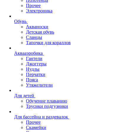
Полотенца
Прочее
Электроника
Обувь
Акваноски
Детская обувь
Сланцы
Тапочки для кораллов
Аквааэробика
Гантели
Джоггеры
Нудлы
Перчатки
Пояса
Утяжелители
Для детей
Обучение плаванию
Трусики подгузники
Для бассейна и раздевалок
Прочее
Скамейки