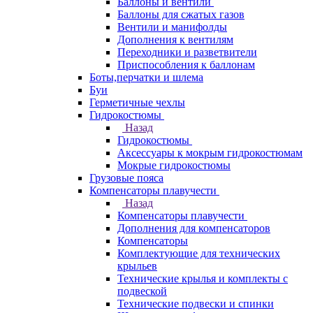
Баллоны и вентили
Баллоны для сжатых газов
Вентили и манифолды
Дополнения к вентилям
Переходники и разветвители
Приспособления к баллонам
Боты,перчатки и шлема
Буи
Герметичные чехлы
Гидрокостюмы
Назад
Гидрокостюмы
Аксессуары к мокрым гидрокостюмам
Мокрые гидрокостюмы
Грузовые пояса
Компенсаторы плавучести
Назад
Компенсаторы плавучести
Дополнения для компенсаторов
Компенсаторы
Комплектующие для технических
крыльев
Технические крылья и комплекты с
подвеской
Технические подвески и спинки