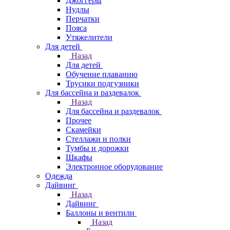
Джоггеры
Нудлы
Перчатки
Пояса
Утяжелители
Для детей
Назад
Для детей
Обучение плаванию
Трусики подгузники
Для бассейна и раздевалок
Назад
Для бассейна и раздевалок
Прочее
Скамейки
Стеллажи и полки
Тумбы и дорожки
Шкафы
Электронное оборудование
Одежда
Дайвинг
Назад
Дайвинг
Баллоны и вентили
Назад