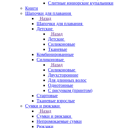
Слитные юниорские купальники
Книги
Шапочки для плавания
Назад
Шапочки для плавания
Детские
Назад
Детские
Силиконовые
Тканевые
Комбинированные
Силиконовые
Назад
Силиконовые
Двухсторонние
Для длинных волос
Однотонные
С рисунком (принтом)
Стартовые
Тканевые взрослые
Сумки и рюкзаки
Назад
Сумки и рюкзаки
Непромокаемые сумки
Рюкзаки