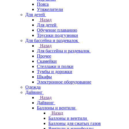
Пояса
Утяжелители
Для детей
Назад
Для детей
Обучение плаванию
Трусики подгузники
Для бассейна и раздевалок
Назад
Для бассейна и раздевалок
Прочее
Скамейки
Стеллажи и полки
Тумбы и дорожки
Шкафы
Электронное оборудование
Одежда
Дайвинг
Назад
Дайвинг
Баллоны и вентили
Назад
Баллоны и вентили
Баллоны для сжатых газов
Вентили и манифолды