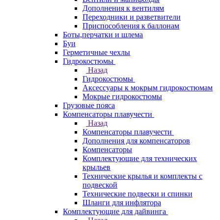
Дополнения к вентилям
Переходники и разветвители
Приспособления к баллонам
Боты,перчатки и шлема
Буи
Герметичные чехлы
Гидрокостюмы
Назад
Гидрокостюмы
Аксессуары к мокрым гидрокостюмам
Мокрые гидрокостюмы
Грузовые пояса
Компенсаторы плавучести
Назад
Компенсаторы плавучести
Дополнения для компенсаторов
Компенсаторы
Комплектующие для технических
крыльев
Технические крылья и комплекты с
подвеской
Технические подвески и спинки
Шланги для инфлятора
Комплектующие для дайвинга