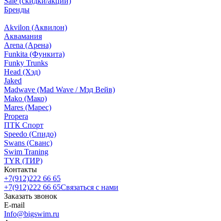
Sale (скидки/акции)
Бренды
Akvilon (Аквилон)
Аквамания
Arena (Арена)
Funkita (Функита)
Funky Trunks
Head (Хэд)
Jaked
Madwave (Mad Wave / Мэд Вейв)
Mako (Мако)
Mares (Марес)
Propera
ПТК Спорт
Speedo (Спидо)
Swans (Сванс)
Swim Traning
TYR (ТИР)
Контакты
+7(912)222 66 65
+7(912)222 66 65
Связаться с нами
Заказать звонок
E-mail
Info@bigswim.ru