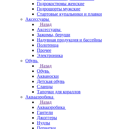
Гидрокостюмы женские
Гидрошорты мужские
Стартовые купальники и плавки
Аксессуары
Назад
Аксессуары
Зажимы, беруши
Надувная продукция и бассейны
Полотенца
Прочее
Электроника
Обувь
Назад
Обувь
Акваноски
Детская обувь
Сланцы
Тапочки для кораллов
Аквааэробика
Назад
Аквааэробика
Гантели
Джоггеры
Нудлы
Перчатки