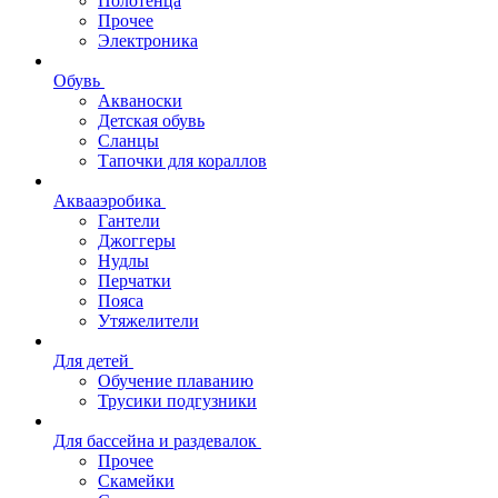
Полотенца
Прочее
Электроника
Обувь
Акваноски
Детская обувь
Сланцы
Тапочки для кораллов
Аквааэробика
Гантели
Джоггеры
Нудлы
Перчатки
Пояса
Утяжелители
Для детей
Обучение плаванию
Трусики подгузники
Для бассейна и раздевалок
Прочее
Скамейки