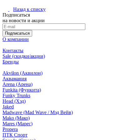
Назад к списку
Подписаться
на новости и акции
Подписаться
О компании
Контакты
Sale (скидки/акции)
Бренды
Akvilon (Аквилон)
Аквамания
Arena (Арена)
Funkita (Функита)
Funky Trunks
Head (Хэд)
Jaked
Madwave (Mad Wave / Мэд Вейв)
Mako (Мако)
Mares (Марес)
Propera
ПТК Спорт