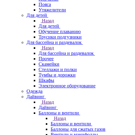
Пояса
Утяжелители
Для детей
Назад
Для детей
Обучение плаванию
Трусики подгузники
Для бассейна и раздевалок
Назад
Для бассейна и раздевалок
Прочее
Скамейки
Стеллажи и полки
Тумбы и дорожки
Шкафы
Электронное оборудование
Одежда
Дайвинг
Назад
Дайвинг
Баллоны и вентили
Назад
Баллоны и вентили
Баллоны для сжатых газов
Вентили и манифолды