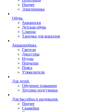
Полотенца
Прочее
Электроника
Обувь
Акваноски
Детская обувь
Сланцы
Тапочки для кораллов
Аквааэробика
Гантели
Джоггеры
Нудлы
Перчатки
Пояса
Утяжелители
Для детей
Обучение плаванию
Трусики подгузники
Для бассейна и раздевалок
Прочее
Скамейки