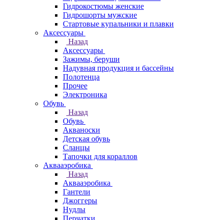
Гидрокостюмы женские
Гидрошорты мужские
Стартовые купальники и плавки
Аксессуары
Назад
Аксессуары
Зажимы, беруши
Надувная продукция и бассейны
Полотенца
Прочее
Электроника
Обувь
Назад
Обувь
Акваноски
Детская обувь
Сланцы
Тапочки для кораллов
Аквааэробика
Назад
Аквааэробика
Гантели
Джоггеры
Нудлы
Перчатки