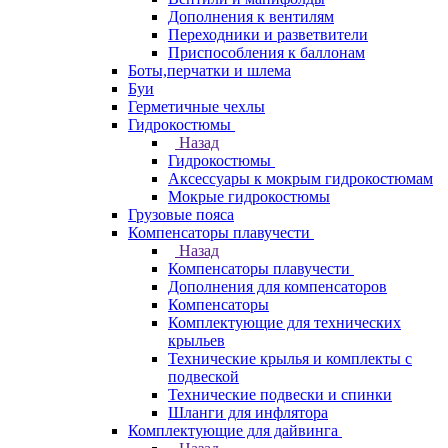
Дополнения к вентилям
Переходники и разветвители
Приспособления к баллонам
Боты,перчатки и шлема
Буи
Герметичные чехлы
Гидрокостюмы
Назад
Гидрокостюмы
Аксессуары к мокрым гидрокостюмам
Мокрые гидрокостюмы
Грузовые пояса
Компенсаторы плавучести
Назад
Компенсаторы плавучести
Дополнения для компенсаторов
Компенсаторы
Комплектующие для технических
крыльев
Технические крылья и комплекты с
подвеской
Технические подвески и спинки
Шланги для инфлятора
Комплектующие для дайвинга