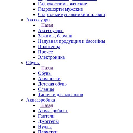
Гидрокостюмы женские
Гидрошорты мужские
Стартовые купальники и плавки
Аксессуары
Назад
Аксессуары
Зажимы, беруши
Надувная продукция и бассейны
Полотенца
Прочее
Электроника
Обувь
Назад
Обувь
Акваноски
Детская обувь
Сланцы
Тапочки для кораллов
Аквааэробика
Назад
Аквааэробика
Гантели
Джоггеры
Нудлы
Перчатки