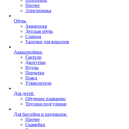
Полотенца
Прочее
Электроника
Обувь
Акваноски
Детская обувь
Сланцы
Тапочки для кораллов
Аквааэробика
Гантели
Джоггеры
Нудлы
Перчатки
Пояса
Утяжелители
Для детей
Обучение плаванию
Трусики подгузники
Для бассейна и раздевалок
Прочее
Скамейки