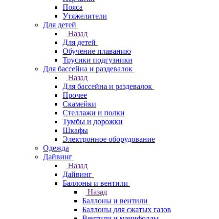
Пояса
Утяжелители
Для детей
Назад
Для детей
Обучение плаванию
Трусики подгузники
Для бассейна и раздевалок
Назад
Для бассейна и раздевалок
Прочее
Скамейки
Стеллажи и полки
Тумбы и дорожки
Шкафы
Электронное оборудование
Одежда
Дайвинг
Назад
Дайвинг
Баллоны и вентили
Назад
Баллоны и вентили
Баллоны для сжатых газов
Вентили и манифолды