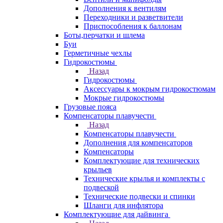
Дополнения к вентилям
Переходники и разветвители
Приспособления к баллонам
Боты,перчатки и шлема
Буи
Герметичные чехлы
Гидрокостюмы
Назад
Гидрокостюмы
Аксессуары к мокрым гидрокостюмам
Мокрые гидрокостюмы
Грузовые пояса
Компенсаторы плавучести
Назад
Компенсаторы плавучести
Дополнения для компенсаторов
Компенсаторы
Комплектующие для технических
крыльев
Технические крылья и комплекты с
подвеской
Технические подвески и спинки
Шланги для инфлятора
Комплектующие для дайвинга