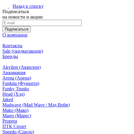
Назад к списку
Подписаться
на новости и акции
Подписаться
О компании
Контакты
Sale (скидки/акции)
Бренды
Akvilon (Аквилон)
Аквамания
Arena (Арена)
Funkita (Функита)
Funky Trunks
Head (Хэд)
Jaked
Madwave (Mad Wave / Мэд Вейв)
Mako (Мако)
Mares (Марес)
Propera
ПТК Спорт
Speedo (Спидо)