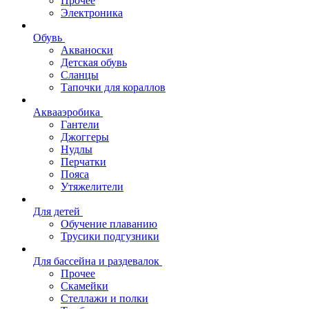
Прочее
Электроника
Обувь
Акваноски
Детская обувь
Сланцы
Тапочки для кораллов
Аквааэробика
Гантели
Джоггеры
Нудлы
Перчатки
Пояса
Утяжелители
Для детей
Обучение плаванию
Трусики подгузники
Для бассейна и раздевалок
Прочее
Скамейки
Стеллажи и полки