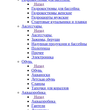
Назад
Гидрокостюмы для бассейна
Гидрокостюмы женские
Гидрошорты мужские
Стартовые купальники и плавки
Аксессуары
Назад
Аксессуары
Зажимы, беруши
Надувная продукция и бассейны
Полотенца
Прочее
Электроника
Обувь
Назад
Обувь
Акваноски
Детская обувь
Сланцы
Тапочки для кораллов
Аквааэробика
Назад
Аквааэробика
Гантели