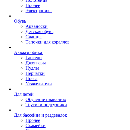
Полотенца
Прочее
Электроника
Обувь
Акваноски
Детская обувь
Сланцы
Тапочки для кораллов
Аквааэробика
Гантели
Джоггеры
Нудлы
Перчатки
Пояса
Утяжелители
Для детей
Обучение плаванию
Трусики подгузники
Для бассейна и раздевалок
Прочее
Скамейки