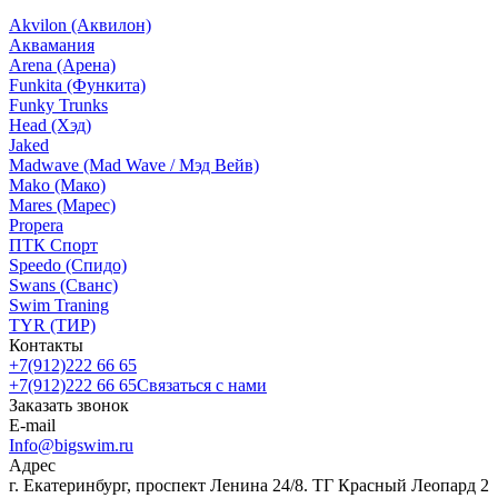
Akvilon (Аквилон)
Аквамания
Arena (Арена)
Funkita (Функита)
Funky Trunks
Head (Хэд)
Jaked
Madwave (Mad Wave / Мэд Вейв)
Mako (Мако)
Mares (Марес)
Propera
ПТК Спорт
Speedo (Спидо)
Swans (Сванс)
Swim Traning
TYR (ТИР)
Контакты
+7(912)222 66 65
+7(912)222 66 65
Связаться с нами
Заказать звонок
E-mail
Info@bigswim.ru
Адрес
г. Екатеринбург, проспект Ленина 24/8. ТГ Красный Леопард 2