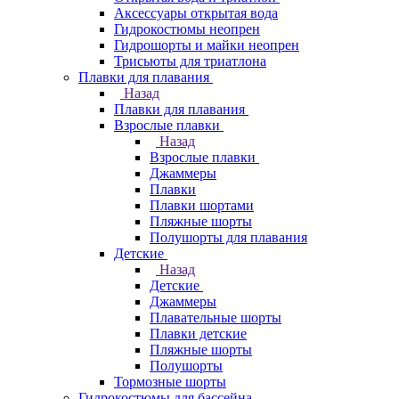
Аксессуары открытая вода
Гидрокостюмы неопрен
Гидрошорты и майки неопрен
Трисьюты для триатлона
Плавки для плавания
Назад
Плавки для плавания
Взрослые плавки
Назад
Взрослые плавки
Джаммеры
Плавки
Плавки шортами
Пляжные шорты
Полушорты для плавания
Детские
Назад
Детские
Джаммеры
Плавательные шорты
Плавки детские
Пляжные шорты
Полушорты
Тормозные шорты
Гидрокостюмы для бассейна