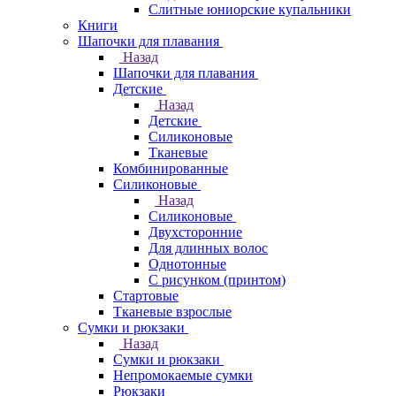
Слитные юниорские купальники
Книги
Шапочки для плавания
Назад
Шапочки для плавания
Детские
Назад
Детские
Силиконовые
Тканевые
Комбинированные
Силиконовые
Назад
Силиконовые
Двухсторонние
Для длинных волос
Однотонные
С рисунком (принтом)
Стартовые
Тканевые взрослые
Сумки и рюкзаки
Назад
Сумки и рюкзаки
Непромокаемые сумки
Рюкзаки