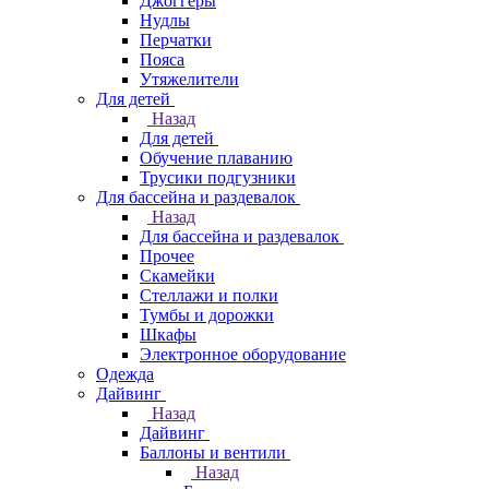
Джоггеры
Нудлы
Перчатки
Пояса
Утяжелители
Для детей
Назад
Для детей
Обучение плаванию
Трусики подгузники
Для бассейна и раздевалок
Назад
Для бассейна и раздевалок
Прочее
Скамейки
Стеллажи и полки
Тумбы и дорожки
Шкафы
Электронное оборудование
Одежда
Дайвинг
Назад
Дайвинг
Баллоны и вентили
Назад