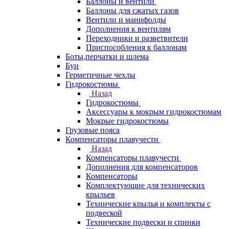
Баллоны и вентили
Баллоны для сжатых газов
Вентили и манифолды
Дополнения к вентилям
Переходники и разветвители
Приспособления к баллонам
Боты,перчатки и шлема
Буи
Герметичные чехлы
Гидрокостюмы
Назад
Гидрокостюмы
Аксессуары к мокрым гидрокостюмам
Мокрые гидрокостюмы
Грузовые пояса
Компенсаторы плавучести
Назад
Компенсаторы плавучести
Дополнения для компенсаторов
Компенсаторы
Комплектующие для технических
крыльев
Технические крылья и комплекты с
подвеской
Технические подвески и спинки