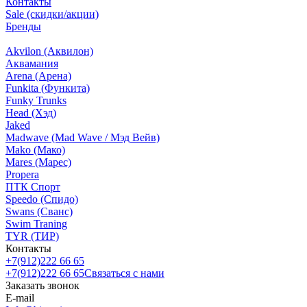
Контакты
Sale (скидки/акции)
Бренды
Akvilon (Аквилон)
Аквамания
Arena (Арена)
Funkita (Функита)
Funky Trunks
Head (Хэд)
Jaked
Madwave (Mad Wave / Мэд Вейв)
Mako (Мако)
Mares (Марес)
Propera
ПТК Спорт
Speedo (Спидо)
Swans (Сванс)
Swim Traning
TYR (ТИР)
Контакты
+7(912)222 66 65
+7(912)222 66 65
Связаться с нами
Заказать звонок
E-mail