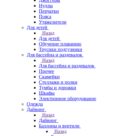
Джоггеры
Нудлы
Перчатки
Пояса
Утяжелители
Для детей
Назад
Для детей
Обучение плаванию
Трусики подгузники
Для бассейна и раздевалок
Назад
Для бассейна и раздевалок
Прочее
Скамейки
Стеллажи и полки
Тумбы и дорожки
Шкафы
Электронное оборудование
Одежда
Дайвинг
Назад
Дайвинг
Баллоны и вентили
Назад