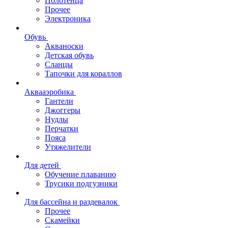
Полотенца
Прочее
Электроника
Обувь
Акваноски
Детская обувь
Сланцы
Тапочки для кораллов
Аквааэробика
Гантели
Джоггеры
Нудлы
Перчатки
Пояса
Утяжелители
Для детей
Обучение плаванию
Трусики подгузники
Для бассейна и раздевалок
Прочее
Скамейки