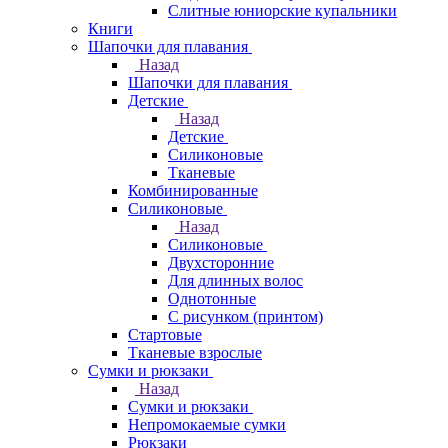
Слитные юниорские купальники
Книги
Шапочки для плавания
Назад
Шапочки для плавания
Детские
Назад
Детские
Силиконовые
Тканевые
Комбинированные
Силиконовые
Назад
Силиконовые
Двухсторонние
Для длинных волос
Однотонные
С рисунком (принтом)
Стартовые
Тканевые взрослые
Сумки и рюкзаки
Назад
Сумки и рюкзаки
Непромокаемые сумки
Рюкзаки