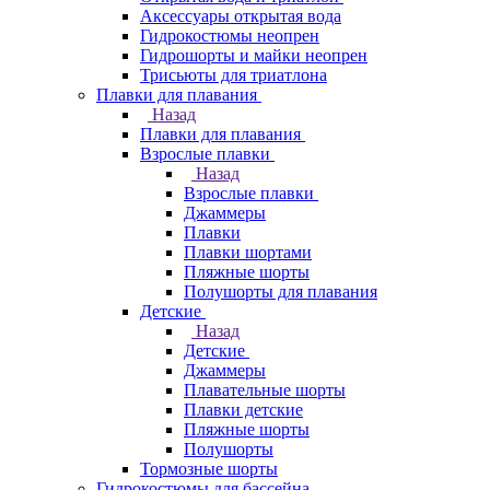
Аксессуары открытая вода
Гидрокостюмы неопрен
Гидрошорты и майки неопрен
Трисьюты для триатлона
Плавки для плавания
Назад
Плавки для плавания
Взрослые плавки
Назад
Взрослые плавки
Джаммеры
Плавки
Плавки шортами
Пляжные шорты
Полушорты для плавания
Детские
Назад
Детские
Джаммеры
Плавательные шорты
Плавки детские
Пляжные шорты
Полушорты
Тормозные шорты
Гидрокостюмы для бассейна