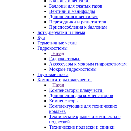
Баллоны и вентили
Баллоны для сжатых газов
Вентили и манифолды
Дополнения к вентилям
Переходники и разветвители
Приспособления к баллонам
Боты,перчатки и шлема
Буи
Герметичные чехлы
Гидрокостюмы
Назад
Гидрокостюмы
Аксессуары к мокрым гидрокостюмам
Мокрые гидрокостюмы
Грузовые пояса
Компенсаторы плавучести
Назад
Компенсаторы плавучести
Дополнения для компенсаторов
Компенсаторы
Комплектующие для технических
крыльев
Технические крылья и комплекты с
подвеской
Технические подвески и спинки