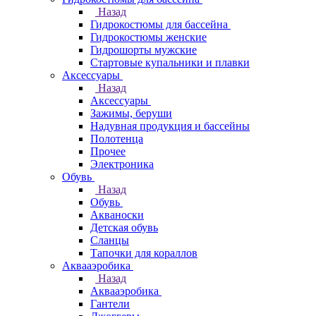
Назад
Гидрокостюмы для бассейна
Гидрокостюмы женские
Гидрошорты мужские
Стартовые купальники и плавки
Аксессуары
Назад
Аксессуары
Зажимы, беруши
Надувная продукция и бассейны
Полотенца
Прочее
Электроника
Обувь
Назад
Обувь
Акваноски
Детская обувь
Сланцы
Тапочки для кораллов
Аквааэробика
Назад
Аквааэробика
Гантели