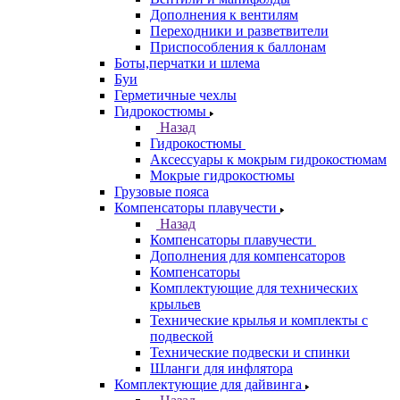
Дополнения к вентилям
Переходники и разветвители
Приспособления к баллонам
Боты,перчатки и шлема
Буи
Герметичные чехлы
Гидрокостюмы
Назад
Гидрокостюмы
Аксессуары к мокрым гидрокостюмам
Мокрые гидрокостюмы
Грузовые пояса
Компенсаторы плавучести
Назад
Компенсаторы плавучести
Дополнения для компенсаторов
Компенсаторы
Комплектующие для технических
крыльев
Технические крылья и комплекты с
подвеской
Технические подвески и спинки
Шланги для инфлятора
Комплектующие для дайвинга