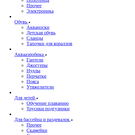
Полотенца
Прочее
Электроника
Обувь
Акваноски
Детская обувь
Сланцы
Тапочки для кораллов
Аквааэробика
Гантели
Джоггеры
Нудлы
Перчатки
Пояса
Утяжелители
Для детей
Обучение плаванию
Трусики подгузники
Для бассейна и раздевалок
Прочее
Скамейки