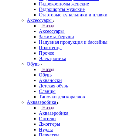
Гидрокостюмы женские
Гидрошорты мужские
Стартовые купальники и плавки
Аксессуары
Назад
Аксессуары
Зажимы, беруши
Надувная продукция и бассейны
Полотенца
Прочее
Электроника
Обувь
Назад
Обувь
Акваноски
Детская обувь
Сланцы
Тапочки для кораллов
Аквааэробика
Назад
Аквааэробика
Гантели
Джоггеры
Нудлы
Перчатки