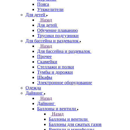
Пояса
Утяжелители
Для детей
Назад
Для детей
Обучение плаванию
Трусики подгузники
Для бассейна и раздевалок
Назад
Для бассейна и раздевалок
Прочее
Скамейки
Стеллажи и полки
Тумбы и дорожки
Шкафы
Электронное оборудование
Одежда
Дайвинг
Назад
Дайвинг
Баллоны и вентили
Назад
Баллоны и вентили
Баллоны для сжатых газов
Вентили и манифолды