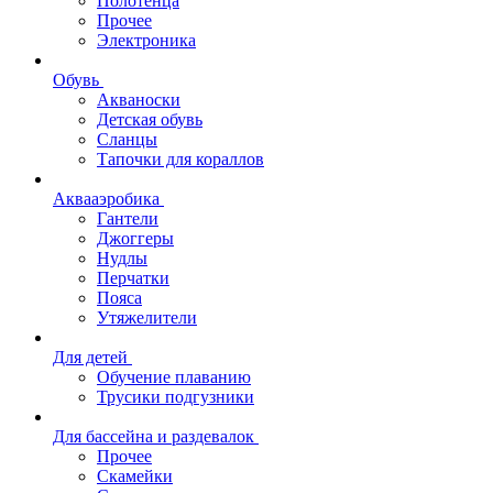
Полотенца
Прочее
Электроника
Обувь
Акваноски
Детская обувь
Сланцы
Тапочки для кораллов
Аквааэробика
Гантели
Джоггеры
Нудлы
Перчатки
Пояса
Утяжелители
Для детей
Обучение плаванию
Трусики подгузники
Для бассейна и раздевалок
Прочее
Скамейки