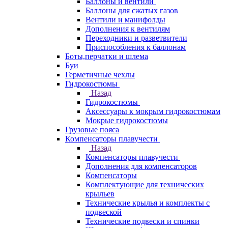
Баллоны и вентили
Баллоны для сжатых газов
Вентили и манифолды
Дополнения к вентилям
Переходники и разветвители
Приспособления к баллонам
Боты,перчатки и шлема
Буи
Герметичные чехлы
Гидрокостюмы
Назад
Гидрокостюмы
Аксессуары к мокрым гидрокостюмам
Мокрые гидрокостюмы
Грузовые пояса
Компенсаторы плавучести
Назад
Компенсаторы плавучести
Дополнения для компенсаторов
Компенсаторы
Комплектующие для технических
крыльев
Технические крылья и комплекты с
подвеской
Технические подвески и спинки