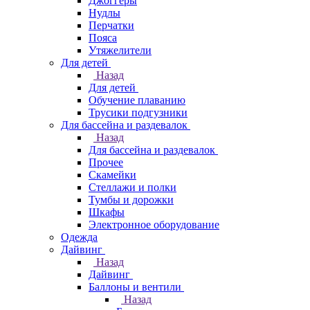
Джоггеры
Нудлы
Перчатки
Пояса
Утяжелители
Для детей
Назад
Для детей
Обучение плаванию
Трусики подгузники
Для бассейна и раздевалок
Назад
Для бассейна и раздевалок
Прочее
Скамейки
Стеллажи и полки
Тумбы и дорожки
Шкафы
Электронное оборудование
Одежда
Дайвинг
Назад
Дайвинг
Баллоны и вентили
Назад