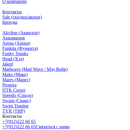
О компании
Контакты
Sale (скидки/акции)
Бренды
Akvilon (Аквилон)
Аквамания
Arena (Арена)
Funkita (Функита)
Funky Trunks
Head (Хэд)
Jaked
Madwave (Mad Wave / Мэд Вейв)
Mako (Мако)
Mares (Марес)
Propera
ПТК Спорт
Speedo (Спидо)
Swans (Сванс)
Swim Traning
TYR (ТИР)
Контакты
+7(912)222 66 65
+7(912)222 66 65
Связаться с нами