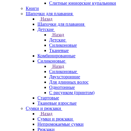
Слитные юниорские купальники
Книги
Шапочки для плавания
Назад
Шапочки для плавания
Детские
Назад
Детские
Силиконовые
Тканевые
Комбинированные
Силиконовые
Назад
Силиконовые
Двухсторонние
Для длинных волос
Однотонные
С рисунком (принтом)
Стартовые
Тканевые взрослые
Сумки и рюкзаки
Назад
Сумки и рюкзаки
Непромокаемые сумки
Рюкзаки