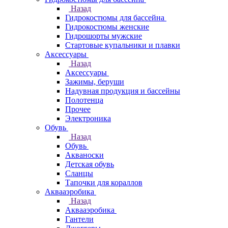
Назад
Гидрокостюмы для бассейна
Гидрокостюмы женские
Гидрошорты мужские
Стартовые купальники и плавки
Аксессуары
Назад
Аксессуары
Зажимы, беруши
Надувная продукция и бассейны
Полотенца
Прочее
Электроника
Обувь
Назад
Обувь
Акваноски
Детская обувь
Сланцы
Тапочки для кораллов
Аквааэробика
Назад
Аквааэробика
Гантели