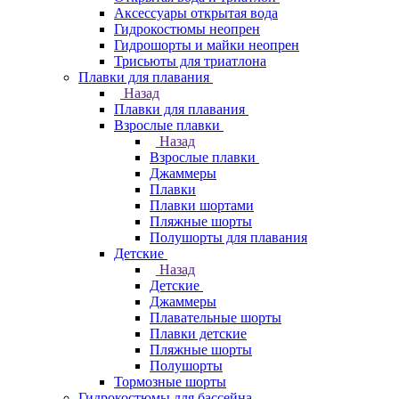
Аксессуары открытая вода
Гидрокостюмы неопрен
Гидрошорты и майки неопрен
Трисьюты для триатлона
Плавки для плавания
Назад
Плавки для плавания
Взрослые плавки
Назад
Взрослые плавки
Джаммеры
Плавки
Плавки шортами
Пляжные шорты
Полушорты для плавания
Детские
Назад
Детские
Джаммеры
Плавательные шорты
Плавки детские
Пляжные шорты
Полушорты
Тормозные шорты
Гидрокостюмы для бассейна