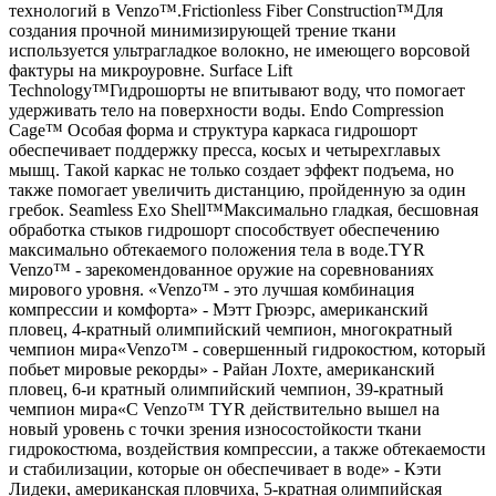
технологий в Venzo™.Frictionless Fiber Construction™Для
создания прочной минимизирующей трение ткани
используется ультрагладкое волокно, не имеющего ворсовой
фактуры на микроуровне. Surface Lift
Technology™Гидрошорты не впитывают воду, что помогает
удерживать тело на поверхности воды. Endo Compression
Cage™ Особая форма и структура каркаса гидрошорт
обеспечивает поддержку пресса, косых и четырехглавых
мышц. Такой каркас не только создает эффект подъема, но
также помогает увеличить дистанцию, пройденную за один
гребок. Seamless Exo Shell™Максимально гладкая, бесшовная
обработка стыков гидрошорт способствует обеспечению
максимально обтекаемого положения тела в воде.TYR
Venzo™ - зарекомендованное оружие на соревнованиях
мирового уровня. «Venzo™ - это лучшая комбинация
компрессии и комфорта» - Мэтт Грюэрс, американский
пловец, 4-кратный олимпийский чемпион, многократный
чемпион мира«Venzo™ - совершенный гидрокостюм, который
побьет мировые рекорды» - Райан Лохте, американский
пловец, 6-и кратный олимпийский чемпион, 39-кратный
чемпион мира«С Venzo™ TYR действительно вышел на
новый уровень с точки зрения износостойкости ткани
гидрокостюма, воздействия компрессии, а также обтекаемости
и стабилизации, которые он обеспечивает в воде» - Кэти
Лидеки, американская пловчиха, 5-кратная олимпийская