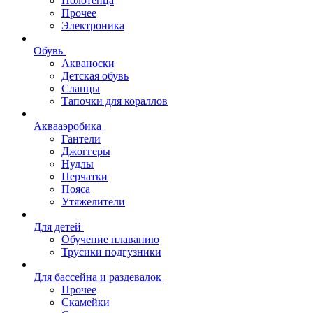
Полотенца
Прочее
Электроника
Обувь
Акваноски
Детская обувь
Сланцы
Тапочки для кораллов
Аквааэробика
Гантели
Джоггеры
Нудлы
Перчатки
Пояса
Утяжелители
Для детей
Обучение плаванию
Трусики подгузники
Для бассейна и раздевалок
Прочее
Скамейки