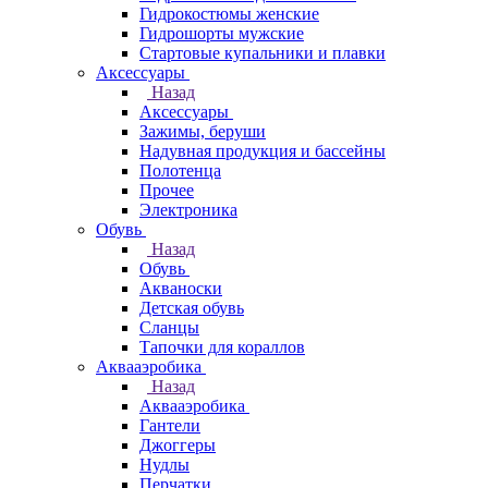
Гидрокостюмы женские
Гидрошорты мужские
Стартовые купальники и плавки
Аксессуары
Назад
Аксессуары
Зажимы, беруши
Надувная продукция и бассейны
Полотенца
Прочее
Электроника
Обувь
Назад
Обувь
Акваноски
Детская обувь
Сланцы
Тапочки для кораллов
Аквааэробика
Назад
Аквааэробика
Гантели
Джоггеры
Нудлы
Перчатки