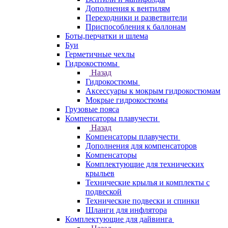
Дополнения к вентилям
Переходники и разветвители
Приспособления к баллонам
Боты,перчатки и шлема
Буи
Герметичные чехлы
Гидрокостюмы
Назад
Гидрокостюмы
Аксессуары к мокрым гидрокостюмам
Мокрые гидрокостюмы
Грузовые пояса
Компенсаторы плавучести
Назад
Компенсаторы плавучести
Дополнения для компенсаторов
Компенсаторы
Комплектующие для технических
крыльев
Технические крылья и комплекты с
подвеской
Технические подвески и спинки
Шланги для инфлятора
Комплектующие для дайвинга