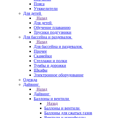
Пояса
Утяжелители
Для детей
Назад
Для детей
Обучение плаванию
Трусики подгузники
Для бассейна и раздевалок
Назад
Для бассейна и раздевалок
Прочее
Скамейки
Стеллажи и полки
Тумбы и дорожки
Шкафы
Электронное оборудование
Одежда
Дайвинг
Назад
Дайвинг
Баллоны и вентили
Назад
Баллоны и вентили
Баллоны для сжатых газов
Вентили и манифолды