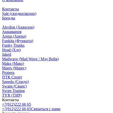
Контакты
Sale (скидки/акции)
Бренды
Akvilon (Аквилон)
Аквамания
Arena (Арена)
Funkita (Функита)
Funky Trunks
Head (Хэд)
Jaked
Madwave (Mad Wave / Мэд Вейв)
Mako (Мако)
Mares (Марес)
Propera
ПТК Спорт
Speedo (Спидо)
Swans (Сванс)
Swim Traning
TYR (ТИР)
Контакты
+7(912)222 66 65
+7(912)222 66 65
Связаться с нами