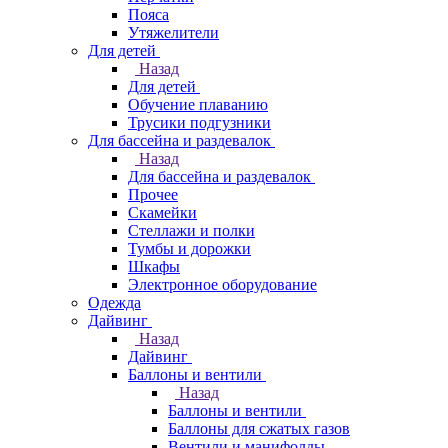
Пояса
Утяжелители
Для детей
Назад
Для детей
Обучение плаванию
Трусики подгузники
Для бассейна и раздевалок
Назад
Для бассейна и раздевалок
Прочее
Скамейки
Стеллажи и полки
Тумбы и дорожки
Шкафы
Электронное оборудование
Одежда
Дайвинг
Назад
Дайвинг
Баллоны и вентили
Назад
Баллоны и вентили
Баллоны для сжатых газов
Вентили и манифолды