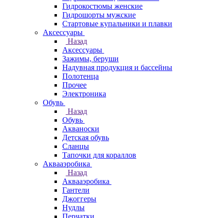
Гидрокостюмы женские
Гидрошорты мужские
Стартовые купальники и плавки
Аксессуары
Назад
Аксессуары
Зажимы, беруши
Надувная продукция и бассейны
Полотенца
Прочее
Электроника
Обувь
Назад
Обувь
Акваноски
Детская обувь
Сланцы
Тапочки для кораллов
Аквааэробика
Назад
Аквааэробика
Гантели
Джоггеры
Нудлы
Перчатки