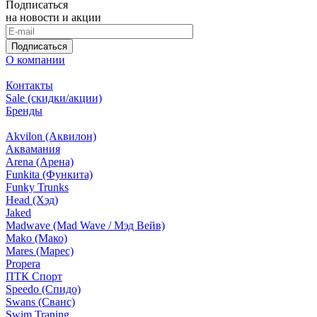
Подписаться
на новости и акции
Подписаться
О компании
Контакты
Sale (скидки/акции)
Бренды
Akvilon (Аквилон)
Аквамания
Arena (Арена)
Funkita (Функита)
Funky Trunks
Head (Хэд)
Jaked
Madwave (Mad Wave / Мэд Вейв)
Mako (Мако)
Mares (Марес)
Propera
ПТК Спорт
Speedo (Спидо)
Swans (Сванс)
Swim Traning