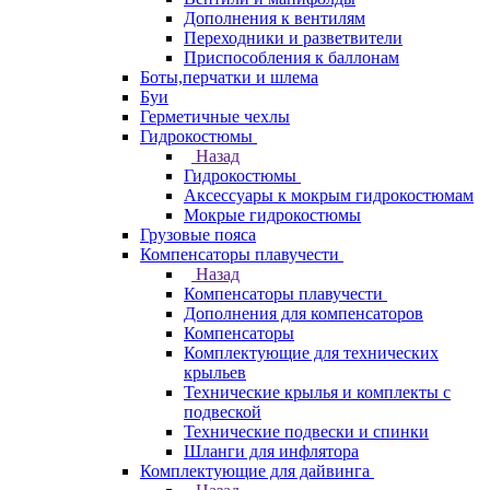
Дополнения к вентилям
Переходники и разветвители
Приспособления к баллонам
Боты,перчатки и шлема
Буи
Герметичные чехлы
Гидрокостюмы
Назад
Гидрокостюмы
Аксессуары к мокрым гидрокостюмам
Мокрые гидрокостюмы
Грузовые пояса
Компенсаторы плавучести
Назад
Компенсаторы плавучести
Дополнения для компенсаторов
Компенсаторы
Комплектующие для технических
крыльев
Технические крылья и комплекты с
подвеской
Технические подвески и спинки
Шланги для инфлятора
Комплектующие для дайвинга