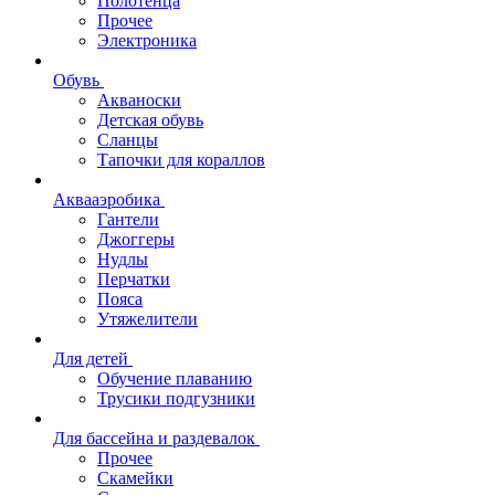
Полотенца
Прочее
Электроника
Обувь
Акваноски
Детская обувь
Сланцы
Тапочки для кораллов
Аквааэробика
Гантели
Джоггеры
Нудлы
Перчатки
Пояса
Утяжелители
Для детей
Обучение плаванию
Трусики подгузники
Для бассейна и раздевалок
Прочее
Скамейки