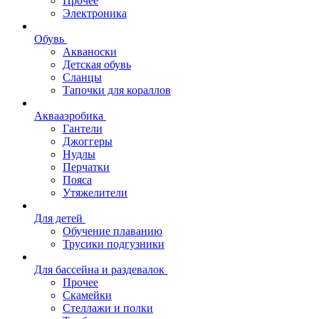
Прочее
Электроника
Обувь
Акваноски
Детская обувь
Сланцы
Тапочки для кораллов
Аквааэробика
Гантели
Джоггеры
Нудлы
Перчатки
Пояса
Утяжелители
Для детей
Обучение плаванию
Трусики подгузники
Для бассейна и раздевалок
Прочее
Скамейки
Стеллажи и полки