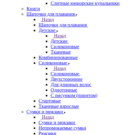
Слитные юниорские купальники
Книги
Шапочки для плавания
Назад
Шапочки для плавания
Детские
Назад
Детские
Силиконовые
Тканевые
Комбинированные
Силиконовые
Назад
Силиконовые
Двухсторонние
Для длинных волос
Однотонные
С рисунком (принтом)
Стартовые
Тканевые взрослые
Сумки и рюкзаки
Назад
Сумки и рюкзаки
Непромокаемые сумки
Рюкзаки