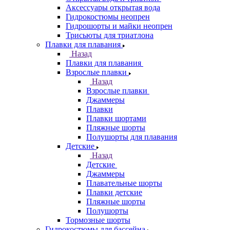
Аксессуары открытая вода
Гидрокостюмы неопрен
Гидрошорты и майки неопрен
Трисьюты для триатлона
Плавки для плавания
Назад
Плавки для плавания
Взрослые плавки
Назад
Взрослые плавки
Джаммеры
Плавки
Плавки шортами
Пляжные шорты
Полушорты для плавания
Детские
Назад
Детские
Джаммеры
Плавательные шорты
Плавки детские
Пляжные шорты
Полушорты
Тормозные шорты
Гидрокостюмы для бассейна