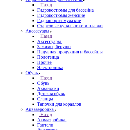
Назад
Гидрокостюмы для бассейна
Гидрокостюмы женские
Гидрошорты мужские
Стартовые купальники и плавки
Аксессуары
Назад
Аксессуары
Зажимы, беруши
Надувная продукция и бассейны
Полотенца
Прочее
Электроника
Обувь
Назад
Обувь
Акваноски
Детская обувь
Сланцы
Тапочки для кораллов
Аквааэробика
Назад
Аквааэробика
Гантели