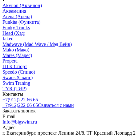
Akvilon (Аквилон)
Аквамания
Arena (Арена)
Funkita (Функита)
Funky Trunks
Head (Хэд)
Jaked
Madwave (Mad Wave / Мэд Вейв)
Mako (Мако)
Mares (Марес)
Propera
ПТК Спорт
Speedo (Спидо)
Swans (Сванс)
Swim Traning
TYR (ТИР)
Контакты
+7(912)222 66 65
+7(912)222 66 65
Связаться с нами
Заказать звонок
E-mail
Info@bigswim.ru
Адрес
г. Екатеринбург, проспект Ленина 24/8. ТГ Красный Леопард 2