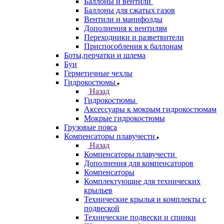
Баллоны и вентили
Баллоны для сжатых газов
Вентили и манифолды
Дополнения к вентилям
Переходники и разветвители
Приспособления к баллонам
Боты,перчатки и шлема
Буи
Герметичные чехлы
Гидрокостюмы
Назад
Гидрокостюмы
Аксессуары к мокрым гидрокостюмам
Мокрые гидрокостюмы
Грузовые пояса
Компенсаторы плавучести
Назад
Компенсаторы плавучести
Дополнения для компенсаторов
Компенсаторы
Комплектующие для технических
крыльев
Технические крылья и комплекты с
подвеской
Технические подвески и спинки