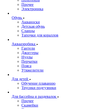
Полотенца
Прочее
Электроника
Обувь
Акваноски
Детская обувь
Сланцы
Тапочки для кораллов
Аквааэробика
Гантели
Джоггеры
Нудлы
Перчатки
Пояса
Утяжелители
Для детей
Обучение плаванию
Трусики подгузники
Для бассейна и раздевалок
Прочее
Скамейки