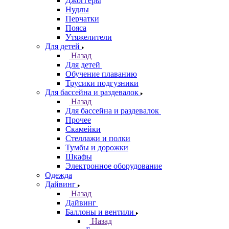
Джоггеры
Нудлы
Перчатки
Пояса
Утяжелители
Для детей
Назад
Для детей
Обучение плаванию
Трусики подгузники
Для бассейна и раздевалок
Назад
Для бассейна и раздевалок
Прочее
Скамейки
Стеллажи и полки
Тумбы и дорожки
Шкафы
Электронное оборудование
Одежда
Дайвинг
Назад
Дайвинг
Баллоны и вентили
Назад