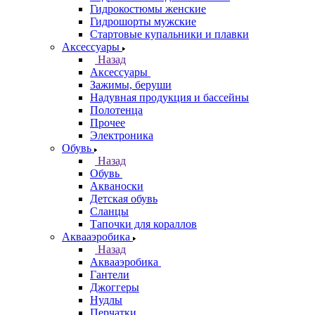
Гидрокостюмы женские
Гидрошорты мужские
Стартовые купальники и плавки
Аксессуары
Назад
Аксессуары
Зажимы, беруши
Надувная продукция и бассейны
Полотенца
Прочее
Электроника
Обувь
Назад
Обувь
Акваноски
Детская обувь
Сланцы
Тапочки для кораллов
Аквааэробика
Назад
Аквааэробика
Гантели
Джоггеры
Нудлы
Перчатки