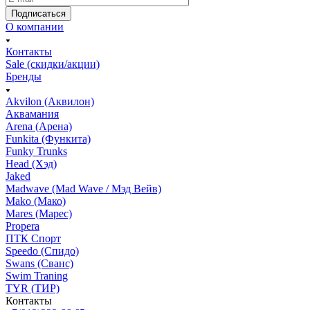
Подписаться
О компании
Контакты
Sale (скидки/акции)
Бренды
Akvilon (Аквилон)
Аквамания
Arena (Арена)
Funkita (Функита)
Funky Trunks
Head (Хэд)
Jaked
Madwave (Mad Wave / Мэд Вейв)
Mako (Мако)
Mares (Марес)
Propera
ПТК Спорт
Speedo (Спидо)
Swans (Сванс)
Swim Traning
TYR (ТИР)
Контакты