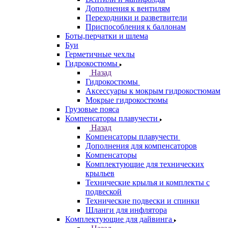
Дополнения к вентилям
Переходники и разветвители
Приспособления к баллонам
Боты,перчатки и шлема
Буи
Герметичные чехлы
Гидрокостюмы
Назад
Гидрокостюмы
Аксессуары к мокрым гидрокостюмам
Мокрые гидрокостюмы
Грузовые пояса
Компенсаторы плавучести
Назад
Компенсаторы плавучести
Дополнения для компенсаторов
Компенсаторы
Комплектующие для технических
крыльев
Технические крылья и комплекты с
подвеской
Технические подвески и спинки
Шланги для инфлятора
Комплектующие для дайвинга