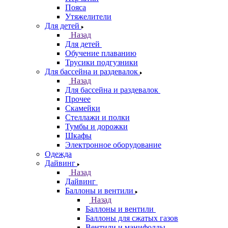
Пояса
Утяжелители
Для детей
Назад
Для детей
Обучение плаванию
Трусики подгузники
Для бассейна и раздевалок
Назад
Для бассейна и раздевалок
Прочее
Скамейки
Стеллажи и полки
Тумбы и дорожки
Шкафы
Электронное оборудование
Одежда
Дайвинг
Назад
Дайвинг
Баллоны и вентили
Назад
Баллоны и вентили
Баллоны для сжатых газов
Вентили и манифолды