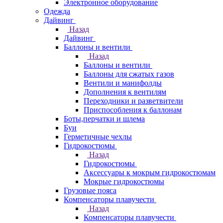
Электронное оборудование
Одежда
Дайвинг
Назад
Дайвинг
Баллоны и вентили
Назад
Баллоны и вентили
Баллоны для сжатых газов
Вентили и манифолды
Дополнения к вентилям
Переходники и разветвители
Приспособления к баллонам
Боты,перчатки и шлема
Буи
Герметичные чехлы
Гидрокостюмы
Назад
Гидрокостюмы
Аксессуары к мокрым гидрокостюмам
Мокрые гидрокостюмы
Грузовые пояса
Компенсаторы плавучести
Назад
Компенсаторы плавучести