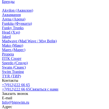
Бренды
Akvilon (Аквилон)
Аквамания
Arena (Арена)
Funkita (Функита)
Funky Trunks
Head (Хэд)
Jaked
Madwave (Mad Wave / Мэд Вейв)
Mako (Мако)
Mares (Марес)
Propera
ПТК Спорт
Speedo (Спидо)
Swans (Сванс)
Swim Traning
TYR (ТИР)
Контакты
+7(912)222 66 65
+7(912)222 66 65
Связаться с нами
Заказать звонок
E-mail
Info@bigswim.ru
Адрес