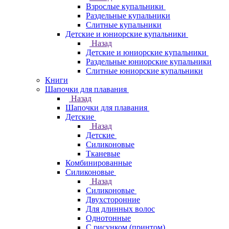
Взрослые купальники
Раздельные купальники
Слитные купальники
Детские и юниорские купальники
Назад
Детские и юниорские купальники
Раздельные юниорские купальники
Слитные юниорские купальники
Книги
Шапочки для плавания
Назад
Шапочки для плавания
Детские
Назад
Детские
Силиконовые
Тканевые
Комбинированные
Силиконовые
Назад
Силиконовые
Двухсторонние
Для длинных волос
Однотонные
С рисунком (принтом)