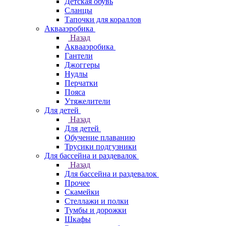
Детская обувь
Сланцы
Тапочки для кораллов
Аквааэробика
Назад
Аквааэробика
Гантели
Джоггеры
Нудлы
Перчатки
Пояса
Утяжелители
Для детей
Назад
Для детей
Обучение плаванию
Трусики подгузники
Для бассейна и раздевалок
Назад
Для бассейна и раздевалок
Прочее
Скамейки
Стеллажи и полки
Тумбы и дорожки
Шкафы