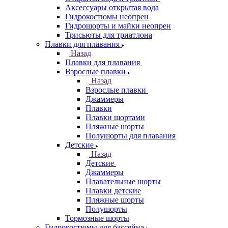
Аксессуары открытая вода
Гидрокостюмы неопрен
Гидрошорты и майки неопрен
Трисьюты для триатлона
Плавки для плавания
Назад
Плавки для плавания
Взрослые плавки
Назад
Взрослые плавки
Джаммеры
Плавки
Плавки шортами
Пляжные шорты
Полушорты для плавания
Детские
Назад
Детские
Джаммеры
Плавательные шорты
Плавки детские
Пляжные шорты
Полушорты
Тормозные шорты
Гидрокостюмы для бассейна