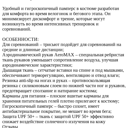
Удобный и гигроскопичный памперс в костюме разработан
для комфорта во время велогонок и бегового этапа. Он
минимизирует дискомфорт и трение, которые могут
возникнуть во время интенсивных тренировок и
соревнований.
ОСОБЕННОСТИ:
Для соревнований – трисьют подойдет для соревнований на
средние и длинные дистанции;
Аэродинамический рукав AeroMAX – специальная ребристая
ткань рукавов уменьшает сопротивление воздуха, улучшая
аэродинамические характеристики;
Дышащая ткань – сетчатые вставки на спине и под мышками,
обеспечивают терморегуляцию, вентиляцию и отвод влаги;
Резинка anti-slip на ногах и руках – противоскользящая
резинка с силиконовым слоем по нижней части ног и рукавов,
предотвращает сползание и натирание костюма;
Карманы для питания – плоские вшитые карманы для
хранения питательных гелей плотно прилегают к костюму;
Гигроскопичный памперс – быстро сохнет, имеет
антибактериальное покрытие, не мешает во время бега;
Защита UPF 50+ – ткань с защитой UPF 50+ эффективно
снижает воздействие солнечного излучения на кожу
Отзывы