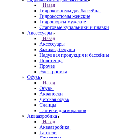
Назад
Гидрокостюмы для бассейна
Гидрокостюмы женские
Гидрошорты мужские
Стартовые купальники и плавки
Аксессуары
Назад
Аксессуары
Зажимы, беруши
Надувная продукция и бассейны
Полотенца
Прочее
Электроника
Обувь
Назад
Обувь
Акваноски
Детская обувь
Сланцы
Тапочки для кораллов
Аквааэробика
Назад
Аквааэробика
Гантели