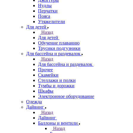
Джоггеры
Нудлы
Перчатки
Пояса
Утяжелители
Для детей
Назад
Для детей
Обучение плаванию
Трусики подгузники
Для бассейна и раздевалок
Назад
Для бассейна и раздевалок
Прочее
Скамейки
Стеллажи и полки
Тумбы и дорожки
Шкафы
Электронное оборудование
Одежда
Дайвинг
Назад
Дайвинг
Баллоны и вентили
Назад