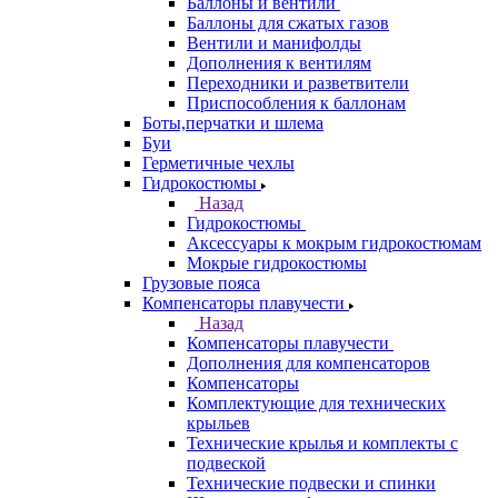
Баллоны и вентили
Баллоны для сжатых газов
Вентили и манифолды
Дополнения к вентилям
Переходники и разветвители
Приспособления к баллонам
Боты,перчатки и шлема
Буи
Герметичные чехлы
Гидрокостюмы
Назад
Гидрокостюмы
Аксессуары к мокрым гидрокостюмам
Мокрые гидрокостюмы
Грузовые пояса
Компенсаторы плавучести
Назад
Компенсаторы плавучести
Дополнения для компенсаторов
Компенсаторы
Комплектующие для технических
крыльев
Технические крылья и комплекты с
подвеской
Технические подвески и спинки