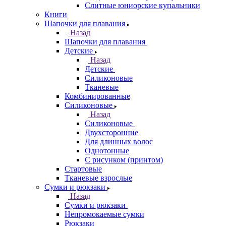
Слитные юниорские купальники
Книги
Шапочки для плавания
Назад
Шапочки для плавания
Детские
Назад
Детские
Силиконовые
Тканевые
Комбинированные
Силиконовые
Назад
Силиконовые
Двухсторонние
Для длинных волос
Однотонные
С рисунком (принтом)
Стартовые
Тканевые взрослые
Сумки и рюкзаки
Назад
Сумки и рюкзаки
Непромокаемые сумки
Рюкзаки