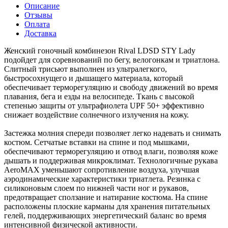
Описание
Отзывы
Оплата
Доставка
Женский гоночный комбинезон Rival LDSD STY Lady
подойдет для соревнований по бегу, велогонкам и триатлона.
Слитный трисьют выполнен из ультралегкого,
быстросохнущего и дышащего материала, который
обеспечивает терморегуляцию и свободу движений во время
плавания, бега и езды на велосипеде. Ткань с высокой
степенью защиты от ультрафиолета UPF 50+ эффективно
снижает воздействие солнечного излучения на кожу.
Застежка молния спереди позволяет легко надевать и снимать
костюм. Сетчатые вставки на спине и под мышками,
обеспечивают терморегуляцию и отвод влаги, позволяя коже
дышать и поддерживая микроклимат. Технологичные рукава
AeroMAX уменьшают сопротивление воздуха, улучшая
аэродинамические характеристики триатлета. Резинка с
силиконовым слоем по нижней части ног и рукавов,
предотвращает сползание и натирание костюма. На спине
расположены плоские карманы для хранения питательных
гелей, поддерживающих энергетический баланс во время
интенсивной физической активности.