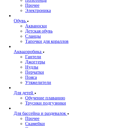
Полотенца
Прочее
Электроника
Обувь
Акваноски
Детская обувь
Сланцы
Тапочки для кораллов
Аквааэробика
Гантели
Джоггеры
Нудлы
Перчатки
Пояса
Утяжелители
Для детей
Обучение плаванию
Трусики подгузники
Для бассейна и раздевалок
Прочее
Скамейки