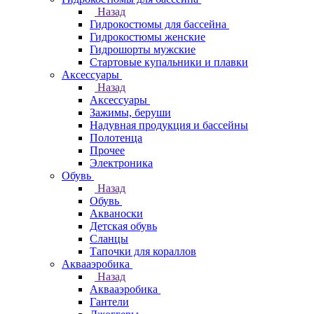
Назад
Гидрокостюмы для бассейна
Гидрокостюмы женские
Гидрошорты мужские
Стартовые купальники и плавки
Аксессуары
Назад
Аксессуары
Зажимы, беруши
Надувная продукция и бассейны
Полотенца
Прочее
Электроника
Обувь
Назад
Обувь
Акваноски
Детская обувь
Сланцы
Тапочки для кораллов
Аквааэробика
Назад
Аквааэробика
Гантели