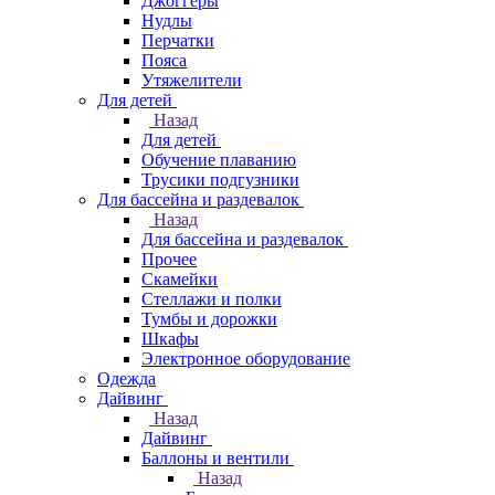
Джоггеры
Нудлы
Перчатки
Пояса
Утяжелители
Для детей
Назад
Для детей
Обучение плаванию
Трусики подгузники
Для бассейна и раздевалок
Назад
Для бассейна и раздевалок
Прочее
Скамейки
Стеллажи и полки
Тумбы и дорожки
Шкафы
Электронное оборудование
Одежда
Дайвинг
Назад
Дайвинг
Баллоны и вентили
Назад