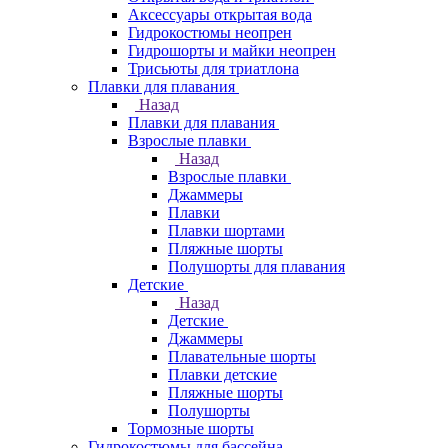
Аксессуары открытая вода
Гидрокостюмы неопрен
Гидрошорты и майки неопрен
Трисьюты для триатлона
Плавки для плавания
Назад
Плавки для плавания
Взрослые плавки
Назад
Взрослые плавки
Джаммеры
Плавки
Плавки шортами
Пляжные шорты
Полушорты для плавания
Детские
Назад
Детские
Джаммеры
Плавательные шорты
Плавки детские
Пляжные шорты
Полушорты
Тормозные шорты
Гидрокостюмы для бассейна