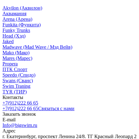
Akvilon (Аквилон)
Аквамания
Arena (Арена)
Funkita (Функита)
Funky Trunks
Head (Хэд)
Jaked
Madwave (Mad Wave / Мэд Вейв)
Mako (Мако)
Mares (Марес)
Propera
ПТК Спорт
Speedo (Спидо)
Swans (Сванс)
Swim Traning
TYR (ТИР)
Контакты
+7(912)222 66 65
+7(912)222 66 65
Связаться с нами
Заказать звонок
E-mail
Info@bigswim.ru
Адрес
г. Екатеринбург, проспект Ленина 24/8. ТГ Красный Леопард 2