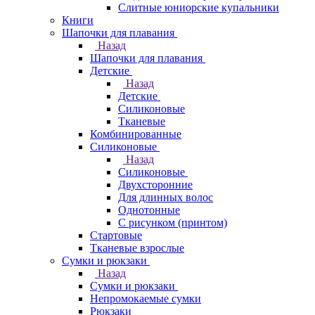
Слитные юниорские купальники
Книги
Шапочки для плавания
Назад
Шапочки для плавания
Детские
Назад
Детские
Силиконовые
Тканевые
Комбинированные
Силиконовые
Назад
Силиконовые
Двухсторонние
Для длинных волос
Однотонные
С рисунком (принтом)
Стартовые
Тканевые взрослые
Сумки и рюкзаки
Назад
Сумки и рюкзаки
Непромокаемые сумки
Рюкзаки