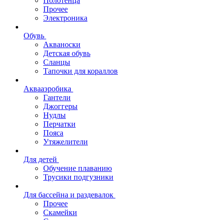
Полотенца
Прочее
Электроника
Обувь
Акваноски
Детская обувь
Сланцы
Тапочки для кораллов
Аквааэробика
Гантели
Джоггеры
Нудлы
Перчатки
Пояса
Утяжелители
Для детей
Обучение плаванию
Трусики подгузники
Для бассейна и раздевалок
Прочее
Скамейки