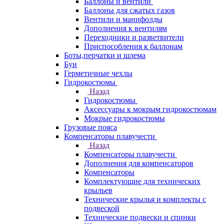
Баллоны и вентили
Баллоны для сжатых газов
Вентили и манифолды
Дополнения к вентилям
Переходники и разветвители
Приспособления к баллонам
Боты,перчатки и шлема
Буи
Герметичные чехлы
Гидрокостюмы
Назад
Гидрокостюмы
Аксессуары к мокрым гидрокостюмам
Мокрые гидрокостюмы
Грузовые пояса
Компенсаторы плавучести
Назад
Компенсаторы плавучести
Дополнения для компенсаторов
Компенсаторы
Комплектующие для технических
крыльев
Технические крылья и комплекты с
подвеской
Технические подвески и спинки