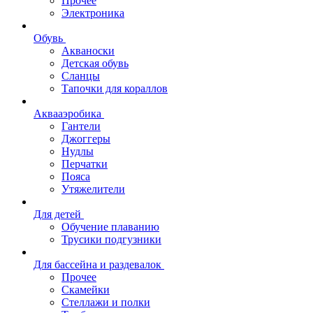
Прочее
Электроника
Обувь
Акваноски
Детская обувь
Сланцы
Тапочки для кораллов
Аквааэробика
Гантели
Джоггеры
Нудлы
Перчатки
Пояса
Утяжелители
Для детей
Обучение плаванию
Трусики подгузники
Для бассейна и раздевалок
Прочее
Скамейки
Стеллажи и полки