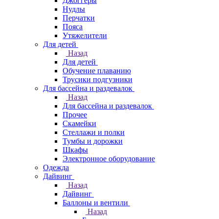
Джоггеры
Нудлы
Перчатки
Пояса
Утяжелители
Для детей
Назад
Для детей
Обучение плаванию
Трусики подгузники
Для бассейна и раздевалок
Назад
Для бассейна и раздевалок
Прочее
Скамейки
Стеллажи и полки
Тумбы и дорожки
Шкафы
Электронное оборудование
Одежда
Дайвинг
Назад
Дайвинг
Баллоны и вентили
Назад