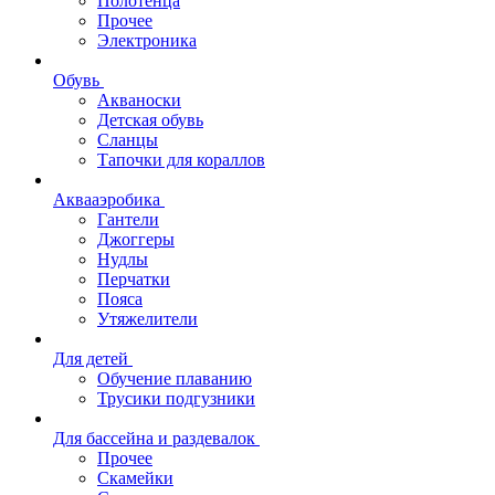
Полотенца
Прочее
Электроника
Обувь
Акваноски
Детская обувь
Сланцы
Тапочки для кораллов
Аквааэробика
Гантели
Джоггеры
Нудлы
Перчатки
Пояса
Утяжелители
Для детей
Обучение плаванию
Трусики подгузники
Для бассейна и раздевалок
Прочее
Скамейки