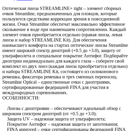
Оптическая линза STREAMLINE+ right – элемент сборных
очков Streamline, предназначенных для пловцов, которые
пользуются средствами коррекции зрения в повседневной
жизни. Очки Streamline обеспечат максимально эффективное
скольжение в воде при наименьшем сопротивлении. Каждый
элемент очков приобретается отдельно (правая линза, левая
линза и набор STREAMLINE Kit). Для обеспечения
наивысшего комфорта на стартах оптические линзы Streamline
имеют широкий спектр диоптрий (+0.5 до +3.0), защиту от
ультрафиолета и специальное покрытие Антифог. Подбирайте
диоптрии индивидуально для каждого глаза – соберите свой
комплект из двух линз (каждая линза приобретается отдельно)
и набора STREAMLINE Kit, состоящего из силиконового
ремешка, фиксатора ремешка и трех сменных переносиц.
Streamline Optical – единственные очки с диоптриями,
сертифицированные федерацией FINA для участия в
международных соревнованиях.
ОСОБЕННОСТИ:
Линзы с диоптриями – обеспечивают идеальный обзор с
широким спектром диоптрий (от +0.5 до +3.0);
Защита UV – надежная защита от ультрафиолета;
Покрытие Антифог – надежная защита от запотевания;
FINA approved – очки сертифицированы федерацией FINA