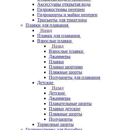
Аксессуары открытая вода
Гидрокостюмы неопрен
Гидрошорты и майки неопрен
Трисьюты для триатлона
Плавки для плавания
Назад
Плавки для плавания
Взрослые плавки
Назад
Взрослые плавки
Джаммеры
Плавки
Плавки шортами
Пляжные шорты
Полушорты для плавания
Детские
Назад
Детские
Джаммеры
Плавательные шорты
Плавки детские
Пляжные шорты
Полушорты
Тормозные шорты
Гидрокостюмы для бассейна