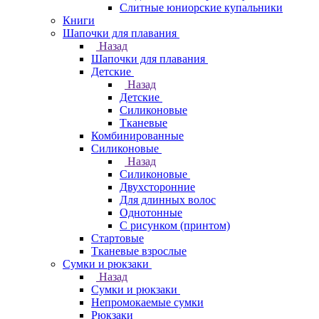
Слитные юниорские купальники
Книги
Шапочки для плавания
Назад
Шапочки для плавания
Детские
Назад
Детские
Силиконовые
Тканевые
Комбинированные
Силиконовые
Назад
Силиконовые
Двухсторонние
Для длинных волос
Однотонные
С рисунком (принтом)
Стартовые
Тканевые взрослые
Сумки и рюкзаки
Назад
Сумки и рюкзаки
Непромокаемые сумки
Рюкзаки