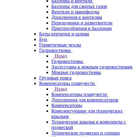
Баллоны и вентили
Баллоны для сжатых газов
Вентили и манифолды
Дополнения к вентилям
Переходники и разветвители
Приспособления к баллонам
Боты,перчатки и шлема
Буи
Герметичные чехлы
Гидрокостюмы
Назад
Гидрокостюмы
Аксессуары к мокрым гидрокостюмам
Мокрые гидрокостюмы
Грузовые пояса
Компенсаторы плавучести
Назад
Компенсаторы плавучести
Дополнения для компенсаторов
Компенсаторы
Комплектующие для технических
крыльев
Технические крылья и комплекты с
подвеской
Технические подвески и спинки