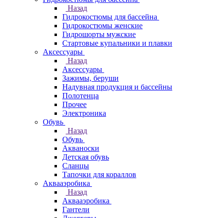
Назад
Гидрокостюмы для бассейна
Гидрокостюмы женские
Гидрошорты мужские
Стартовые купальники и плавки
Аксессуары
Назад
Аксессуары
Зажимы, беруши
Надувная продукция и бассейны
Полотенца
Прочее
Электроника
Обувь
Назад
Обувь
Акваноски
Детская обувь
Сланцы
Тапочки для кораллов
Аквааэробика
Назад
Аквааэробика
Гантели