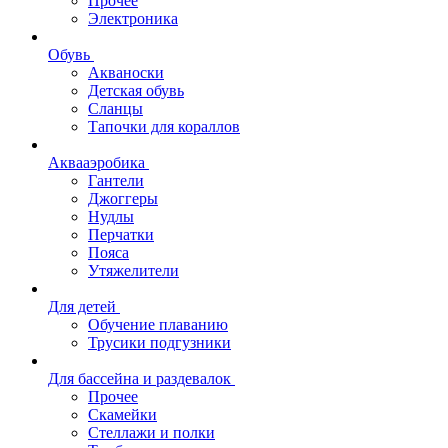
Прочее
Электроника
Обувь
Акваноски
Детская обувь
Сланцы
Тапочки для кораллов
Аквааэробика
Гантели
Джоггеры
Нудлы
Перчатки
Пояса
Утяжелители
Для детей
Обучение плаванию
Трусики подгузники
Для бассейна и раздевалок
Прочее
Скамейки
Стеллажи и полки