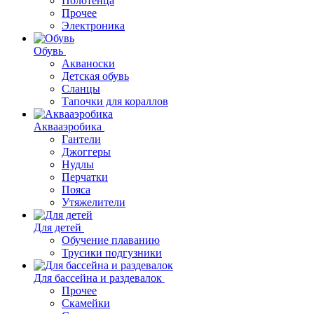
Полотенца
Прочее
Электроника
Обувь
Акваноски
Детская обувь
Сланцы
Тапочки для кораллов
Аквааэробика
Гантели
Джоггеры
Нудлы
Перчатки
Пояса
Утяжелители
Для детей
Обучение плаванию
Трусики подгузники
Для бассейна и раздевалок
Прочее
Скамейки