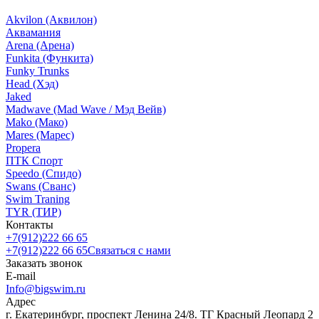
Akvilon (Аквилон)
Аквамания
Arena (Арена)
Funkita (Функита)
Funky Trunks
Head (Хэд)
Jaked
Madwave (Mad Wave / Мэд Вейв)
Mako (Мако)
Mares (Марес)
Propera
ПТК Спорт
Speedo (Спидо)
Swans (Сванс)
Swim Traning
TYR (ТИР)
Контакты
+7(912)222 66 65
+7(912)222 66 65
Связаться с нами
Заказать звонок
E-mail
Info@bigswim.ru
Адрес
г. Екатеринбург, проспект Ленина 24/8. ТГ Красный Леопард 2